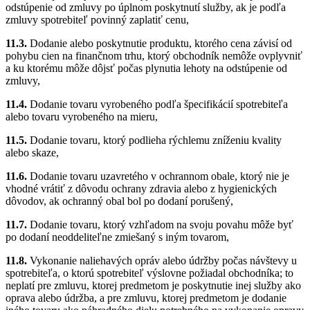
odstúpenie od zmluvy po úplnom poskytnutí služby, ak je podľa
zmluvy spotrebiteľ povinný zaplatiť cenu,
11.3.
Dodanie alebo poskytnutie produktu, ktorého cena závisí od
pohybu cien na finančnom trhu, ktorý obchodník nemôže ovplyvniť
a ku ktorému môže dôjsť počas plynutia lehoty na odstúpenie od
zmluvy,
11.4.
Dodanie tovaru vyrobeného podľa špecifikácií spotrebiteľa
alebo tovaru vyrobeného na mieru,
11.5.
Dodanie tovaru, ktorý podlieha rýchlemu zníženiu kvality
alebo skaze,
11.6.
Dodanie tovaru uzavretého v ochrannom obale, ktorý nie je
vhodné vrátiť z dôvodu ochrany zdravia alebo z hygienických
dôvodov, ak ochranný obal bol po dodaní porušený,
11.7.
Dodanie tovaru, ktorý vzhľadom na svoju povahu môže byť
po dodaní neoddeliteľne zmiešaný s iným tovarom,
11.8.
Vykonanie naliehavých opráv alebo údržby počas návštevy u
spotrebiteľa, o ktorú spotrebiteľ výslovne požiadal obchodníka; to
neplatí pre zmluvu, ktorej predmetom je poskytnutie inej služby ako
oprava alebo údržba, a pre zmluvu, ktorej predmetom je dodanie