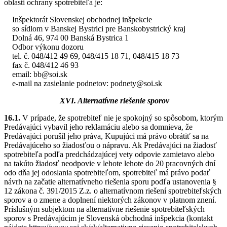
oblasti ochrany spotrebiteľa je:
Inšpektorát Slovenskej obchodnej inšpekcie
so sídlom v Banskej Bystrici pre Banskobystrický kraj
Dolná 46, 974 00 Banská Bystrica 1
Odbor výkonu dozoru
tel. č. 048/412 49 69, 048/415 18 71, 048/415 18 73
fax č. 048/412 46 93
email: bb@soi.sk
e-mail na zasielanie podnetov: podnety@soi.sk
XVI. Alternatívne riešenie sporov
16.1.
V prípade, že spotrebiteľ nie je spokojný so spôsobom, ktorým
Predávajúci vybavil jeho reklamáciu alebo sa domnieva, že
Predávajúci porušil jeho práva, Kupujúci má právo obrátiť sa na
Predávajúceho so žiadosťou o nápravu. Ak Predávajúci na žiadosť
spotrebiteľa podľa predchádzajúcej vety odpovie zamietavo alebo
na takúto žiadosť neodpovie v lehote lehote do 20 pracovných dní
odo dňa jej odoslania spotrebiteľom, spotrebiteľ má právo podať
návrh na začatie alternatívneho riešenia sporu podľa ustanovenia §
12 zákona č. 391/2015 Z.z. o alternatívnom riešení spotrebiteľských
sporov a o zmene a doplnení niektorých zákonov v platnom znení.
Príslušným subjektom na alternatívne riešenie spotrebiteľských
sporov s Predávajúcim je Slovenská obchodná inšpekcia (kontakt