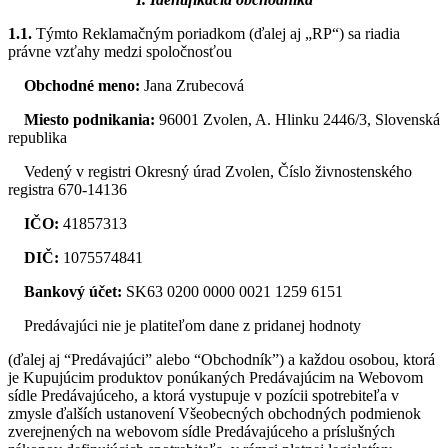
1.1.
Týmto Reklamačným poriadkom (ďalej aj „RP“) sa riadia
právne vzťahy medzi spoločnosťou
Obchodné meno:
Jana Zrubecová
Miesto podnikania:
96001 Zvolen, A. Hlinku 2446/3, Slovenská
republika
Vedený v registri Okresný úrad Zvolen, Číslo živnostenského
registra 670-14136
IČO:
41857313
DIČ:
1075574841
Bankový účet:
SK63 0200 0000 0021 1259 6151
Predávajúci nie je platiteľom dane z pridanej hodnoty
(ďalej aj “Predávajúci” alebo “Obchodník”) a každou osobou, ktorá
je Kupujúcim produktov ponúkaných Predávajúcim na Webovom
sídle Predávajúceho, a ktorá vystupuje v pozícii spotrebiteľa v
zmysle ďalších ustanovení Všeobecných obchodných podmienok
zverejnených na webovom sídle Predávajúceho a príslušných