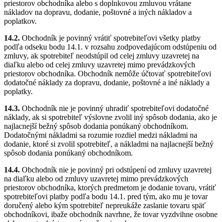
priestorov obchodníka alebo s doplnkovou zmluvou vrátane
nákladov na dopravu, dodanie, poštovné a iných nákladov a
poplatkov.
14.2.
Obchodník je povinný vrátiť spotrebiteľovi všetky platby
podľa odseku bodu 14.1. v rozsahu zodpovedajúcom odstúpeniu od
zmluvy, ak spotrebiteľ neodstúpil od celej zmluvy uzavretej na
diaľku alebo od celej zmluvy uzavretej mimo prevádzkových
priestorov obchodníka. Obchodník nemôže účtovať spotrebiteľovi
dodatočné náklady za dopravu, dodanie, poštovné a iné náklady a
poplatky.
14.3.
Obchodník nie je povinný uhradiť spotrebiteľovi dodatočné
náklady, ak si spotrebiteľ výslovne zvolil iný spôsob dodania, ako je
najlacnejší bežný spôsob dodania ponúkaný obchodníkom.
Dodatočnými nákladmi sa rozumie rozdiel medzi nákladmi na
dodanie, ktoré si zvolil spotrebiteľ, a nákladmi na najlacnejší bežný
spôsob dodania ponúkaný obchodníkom.
14.4.
Obchodník nie je povinný pri odstúpení od zmluvy uzavretej
na diaľku alebo od zmluvy uzavretej mimo prevádzkových
priestorov obchodníka, ktorých predmetom je dodanie tovaru, vrátiť
spotrebiteľovi platby podľa bodu 14.1. pred tým, ako mu je tovar
doručený alebo kým spotrebiteľ nepreukáže zaslanie tovaru späť
obchodníkovi, ibaže obchodník navrhne, že tovar vyzdvihne osobne