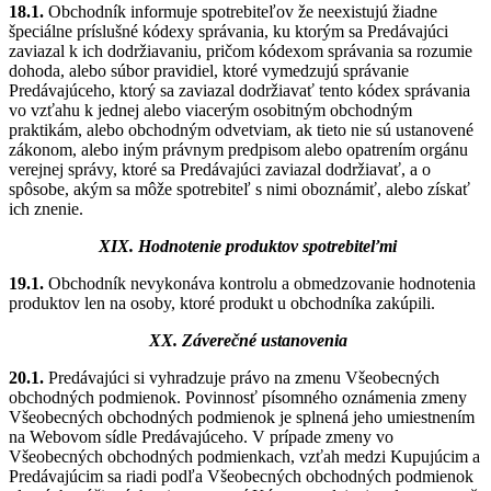
18.1.
Obchodník informuje spotrebiteľov že neexistujú žiadne
špeciálne príslušné kódexy správania, ku ktorým sa Predávajúci
zaviazal k ich dodržiavaniu, pričom kódexom správania sa rozumie
dohoda, alebo súbor pravidiel, ktoré vymedzujú správanie
Predávajúceho, ktorý sa zaviazal dodržiavať tento kódex správania
vo vzťahu k jednej alebo viacerým osobitným obchodným
praktikám, alebo obchodným odvetviam, ak tieto nie sú ustanovené
zákonom, alebo iným právnym predpisom alebo opatrením orgánu
verejnej správy, ktoré sa Predávajúci zaviazal dodržiavať, a o
spôsobe, akým sa môže spotrebiteľ s nimi oboznámiť, alebo získať
ich znenie.
XIX. Hodnotenie produktov spotrebiteľmi
19.1.
Obchodník nevykonáva kontrolu a obmedzovanie hodnotenia
produktov len na osoby, ktoré produkt u obchodníka zakúpili.
XX. Záverečné ustanovenia
20.1.
Predávajúci si vyhradzuje právo na zmenu Všeobecných
obchodných podmienok. Povinnosť písomného oznámenia zmeny
Všeobecných obchodných podmienok je splnená jeho umiestnením
na Webovom sídle Predávajúceho. V prípade zmeny vo
Všeobecných obchodných podmienkach, vzťah medzi Kupujúcim a
Predávajúcim sa riadi podľa Všeobecných obchodných podmienok