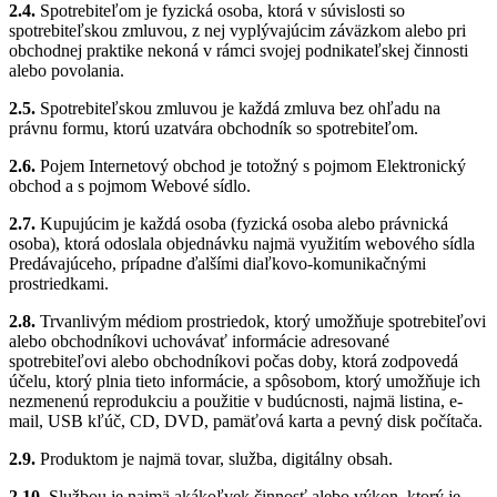
2.4.
Spotrebiteľom je fyzická osoba, ktorá v súvislosti so
spotrebiteľskou zmluvou, z nej vyplývajúcim záväzkom alebo pri
obchodnej praktike nekoná v rámci svojej podnikateľskej činnosti
alebo povolania.
2.5.
Spotrebiteľskou zmluvou je každá zmluva bez ohľadu na
právnu formu, ktorú uzatvára obchodník so spotrebiteľom.
2.6.
Pojem Internetový obchod je totožný s pojmom Elektronický
obchod a s pojmom Webové sídlo.
2.7.
Kupujúcim je každá osoba (fyzická osoba alebo právnická
osoba), ktorá odoslala objednávku najmä využitím webového sídla
Predávajúceho, prípadne ďalšími diaľkovo-komunikačnými
prostriedkami.
2.8.
Trvanlivým médiom prostriedok, ktorý umožňuje spotrebiteľovi
alebo obchodníkovi uchovávať informácie adresované
spotrebiteľovi alebo obchodníkovi počas doby, ktorá zodpovedá
účelu, ktorý plnia tieto informácie, a spôsobom, ktorý umožňuje ich
nezmenenú reprodukciu a použitie v budúcnosti, najmä listina, e-
mail, USB kľúč, CD, DVD, pamäťová karta a pevný disk počítača.
2.9.
Produktom je najmä tovar, služba, digitálny obsah.
2.10.
Službou je najmä akákoľvek činnosť alebo výkon, ktorý je