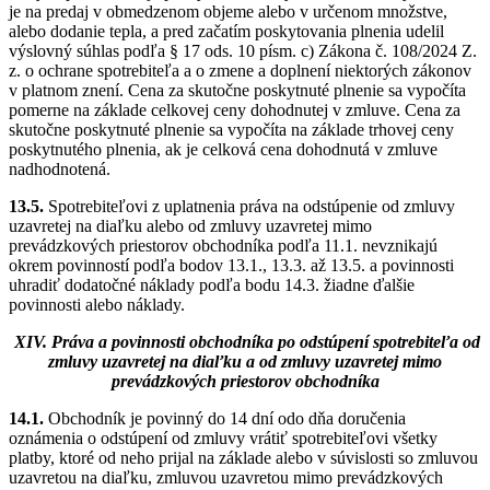
je na predaj v obmedzenom objeme alebo v určenom množstve,
alebo dodanie tepla, a pred začatím poskytovania plnenia udelil
výslovný súhlas podľa § 17 ods. 10 písm. c) Zákona č. 108/2024 Z.
z. o ochrane spotrebiteľa a o zmene a doplnení niektorých zákonov
v platnom znení. Cena za skutočne poskytnuté plnenie sa vypočíta
pomerne na základe celkovej ceny dohodnutej v zmluve. Cena za
skutočne poskytnuté plnenie sa vypočíta na základe trhovej ceny
poskytnutého plnenia, ak je celková cena dohodnutá v zmluve
nadhodnotená.
13.5.
Spotrebiteľovi z uplatnenia práva na odstúpenie od zmluvy
uzavretej na diaľku alebo od zmluvy uzavretej mimo
prevádzkových priestorov obchodníka podľa 11.1. nevznikajú
okrem povinností podľa bodov 13.1., 13.3. až 13.5. a povinnosti
uhradiť dodatočné náklady podľa bodu 14.3. žiadne ďalšie
povinnosti alebo náklady.
XIV. Práva a povinnosti obchodníka po odstúpení spotrebiteľa od
zmluvy uzavretej na diaľku a od zmluvy uzavretej mimo
prevádzkových priestorov obchodníka
14.1.
Obchodník je povinný do 14 dní odo dňa doručenia
oznámenia o odstúpení od zmluvy vrátiť spotrebiteľovi všetky
platby, ktoré od neho prijal na základe alebo v súvislosti so zmluvou
uzavretou na diaľku, zmluvou uzavretou mimo prevádzkových