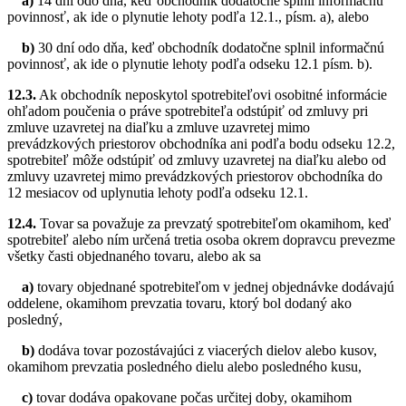
a)
14 dní odo dňa, keď obchodník dodatočne splnil informačnú
povinnosť, ak ide o plynutie lehoty podľa 12.1., písm. a), alebo
b)
30 dní odo dňa, keď obchodník dodatočne splnil informačnú
povinnosť, ak ide o plynutie lehoty podľa odseku 12.1 písm. b).
12.3.
Ak obchodník neposkytol spotrebiteľovi osobitné informácie
ohľadom poučenia o práve spotrebiteľa odstúpiť od zmluvy pri
zmluve uzavretej na diaľku a zmluve uzavretej mimo
prevádzkových priestorov obchodníka ani podľa bodu odseku 12.2,
spotrebiteľ môže odstúpiť od zmluvy uzavretej na diaľku alebo od
zmluvy uzavretej mimo prevádzkových priestorov obchodníka do
12 mesiacov od uplynutia lehoty podľa odseku 12.1.
12.4.
Tovar sa považuje za prevzatý spotrebiteľom okamihom, keď
spotrebiteľ alebo ním určená tretia osoba okrem dopravcu prevezme
všetky časti objednaného tovaru, alebo ak sa
a)
tovary objednané spotrebiteľom v jednej objednávke dodávajú
oddelene, okamihom prevzatia tovaru, ktorý bol dodaný ako
posledný,
b)
dodáva tovar pozostávajúci z viacerých dielov alebo kusov,
okamihom prevzatia posledného dielu alebo posledného kusu,
c)
tovar dodáva opakovane počas určitej doby, okamihom