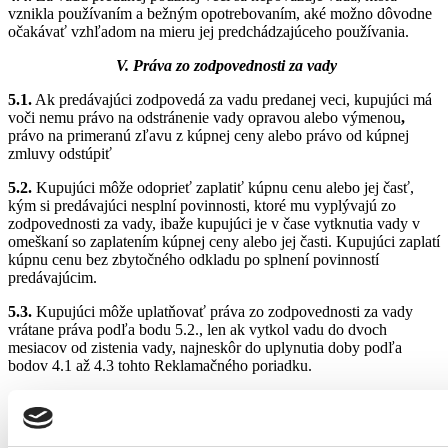
vznikla používaním a bežným opotrebovaním, aké možno dôvodne
očakávať vzhľadom na mieru jej predchádzajúceho používania.
V. Práva zo zodpovednosti za vady
5.1.
Ak predávajúci zodpovedá za vadu predanej veci, kupujúci má
voči nemu právo na odstránenie vady opravou alebo výmenou
,
právo na primeranú zľavu z kúpnej ceny alebo právo od kúpnej
zmluvy odstúpiť
5.2.
Kupujúci môže odoprieť zaplatiť kúpnu cenu alebo jej časť,
kým si predávajúci nesplní povinnosti, ktoré mu vyplývajú zo
zodpovednosti za vady, ibaže kupujúci je v čase vytknutia vady v
omeškaní so zaplatením kúpnej ceny alebo jej časti. Kupujúci zaplatí
kúpnu cenu bez zbytočného odkladu po splnení povinností
predávajúcim.
5.3.
Kupujúci môže uplatňovať práva zo zodpovednosti za vady
vrátane práva podľa bodu 5.2., len ak vytkol vadu do dvoch
mesiacov od zistenia vady, najneskôr do uplynutia doby podľa
bodov 4.1 až 4.3 tohto Reklamačného poriadku.
5.4.
Uplatnenie práv zo zodpovednosti za vady nevylučuje právo
kupujúceho na náhradu škody, ktorá mu z vady vznikla.