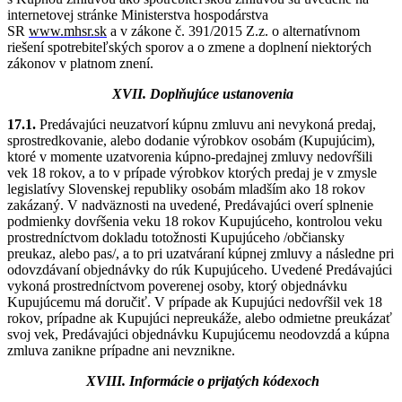
internetovej stránke Ministerstva hospodárstva
SR
www.mhsr.sk
a v zákone č. 391/2015 Z.z. o alternatívnom
riešení spotrebiteľských sporov a o zmene a doplnení niektorých
zákonov v platnom znení.
XVII. Doplňujúce ustanovenia
17.1.
Predávajúci neuzatvorí kúpnu zmluvu ani nevykoná predaj,
sprostredkovanie, alebo dodanie výrobkov osobám (Kupujúcim),
ktoré v momente uzatvorenia kúpno-predajnej zmluvy nedovŕšili
vek 18 rokov, a to v prípade výrobkov ktorých predaj je v zmysle
legislatívy Slovenskej republiky osobám mladším ako 18 rokov
zakázaný. V nadväznosti na uvedené, Predávajúci overí splnenie
podmienky dovŕšenia veku 18 rokov Kupujúceho, kontrolou veku
prostredníctvom dokladu totožnosti Kupujúceho /občiansky
preukaz, alebo pas/, a to pri uzatváraní kúpnej zmluvy a následne pri
odovzdávaní objednávky do rúk Kupujúceho. Uvedené Predávajúci
vykoná prostredníctvom poverenej osoby, ktorý objednávku
Kupujúcemu má doručiť. V prípade ak Kupujúci nedovŕšil vek 18
rokov, prípadne ak Kupujúci nepreukáže, alebo odmietne preukázať
svoj vek, Predávajúci objednávku Kupujúcemu neodovzdá a kúpna
zmluva zanikne prípadne ani nevznikne.
XVIII. Informácie o prijatých kódexoch