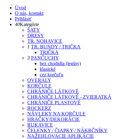
Úvod
O nás, kontakt
Prihlásiť
40
Kategórie
ŠATY
DRESY
TR. NOHAVICE
1
TR. BUNDY / TRIČKA
TRIČKA
3
PANČUCHY
bez chodidla (legíny)
klasické
cez korčuľu
OVERALY
KORČULE
CHRÁNIČE LÁTKOVÉ
CHRÁNIČE LÁTKOVÉ - ZVIERATKÁ
CHRÁNIČE PLASTOVÉ
ROCKERZ
NÁVLEKY NA KORČULE
HRAČKY/DEKORÁCIE
RUKAVICE
ČELENKY / ČIAPKY / NÁKRČNÍKY
NAŽEHLOVACIE APLIKÁCIE