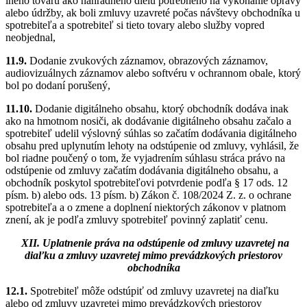
iného tovaru ako náhradného dielu potrebného na vykonanie opravy
alebo údržby, ak boli zmluvy uzavreté počas návštevy obchodníka u
spotrebiteľa a spotrebiteľ si tieto tovary alebo služby vopred
neobjednal,
11.9.
Dodanie zvukových záznamov, obrazových záznamov,
audiovizuálnych záznamov alebo softvéru v ochrannom obale, ktorý
bol po dodaní porušený,
11.10.
Dodanie digitálneho obsahu, ktorý obchodník dodáva inak
ako na hmotnom nosiči, ak dodávanie digitálneho obsahu začalo a
spotrebiteľ udelil výslovný súhlas so začatím dodávania digitálneho
obsahu pred uplynutím lehoty na odstúpenie od zmluvy, vyhlásil, že
bol riadne poučený o tom, že vyjadrením súhlasu stráca právo na
odstúpenie od zmluvy začatím dodávania digitálneho obsahu, a
obchodník poskytol spotrebiteľovi potvrdenie podľa § 17 ods. 12
písm. b) alebo ods. 13 písm. b)
Zákon č. 108/2024 Z. z. o ochrane
spotrebiteľa a o zmene a doplnení niektorých zákonov v platnom
znení
, ak je podľa zmluvy spotrebiteľ povinný zaplatiť cenu.
XII.
Uplatnenie práva na odstúpenie od zmluvy uzavretej na
diaľku a zmluvy uzavretej mimo prevádzkových priestorov
obchodníka
12.1.
Spotrebiteľ môže odstúpiť od zmluvy uzavretej na diaľku
alebo od zmluvy uzavretej mimo prevádzkových priestorov