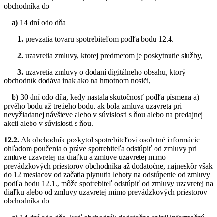
obchodníka do
a)
14 dní odo dňa
1.
prevzatia tovaru spotrebiteľom podľa bodu 12.4.
2.
uzavretia zmluvy, ktorej predmetom je poskytnutie služby,
3.
uzavretia zmluvy o dodaní digitálneho obsahu, ktorý
obchodník dodáva inak ako na hmotnom nosiči,
b)
30 dní odo dňa, kedy nastala skutočnosť podľa písmena a)
prvého bodu až tretieho bodu, ak bola zmluva uzavretá pri
nevyžiadanej návšteve alebo v súvislosti s ňou alebo na predajnej
akcii alebo v súvislosti s ňou.
12.2.
Ak obchodník poskytol spotrebiteľovi osobitné informácie
ohľadom poučenia o práve spotrebiteľa odstúpiť od zmluvy pri
zmluve uzavretej na diaľku a zmluve uzavretej mimo
prevádzkových priestorov obchodníka až dodatočne, najneskôr však
do 12 mesiacov od začatia plynutia lehoty na odstúpenie od zmluvy
podľa bodu 12.1., môže spotrebiteľ odstúpiť od zmluvy uzavretej na
diaľku alebo od zmluvy uzavretej mimo prevádzkových priestorov
obchodníka do