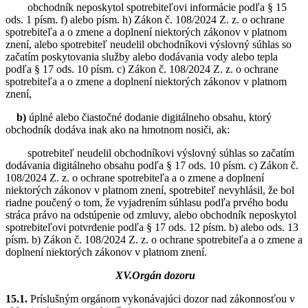
obchodník neposkytol spotrebiteľovi informácie podľa § 15
ods. 1 písm. f) alebo písm. h)
Zákon č. 108/2024 Z. z. o ochrane
spotrebiteľa a o zmene a doplnení niektorých zákonov v platnom
znení
, alebo spotrebiteľ neudelil obchodníkovi výslovný súhlas so
začatím poskytovania služby alebo dodávania vody alebo tepla
podľa § 17 ods. 10 písm. c)
Zákon č. 108/2024 Z. z. o ochrane
spotrebiteľa a o zmene a doplnení niektorých zákonov v platnom
znení
,
b)
úplné alebo čiastočné dodanie digitálneho obsahu, ktorý
obchodník dodáva inak ako na hmotnom nosiči, ak:
spotrebiteľ neudelil obchodníkovi výslovný súhlas so začatím
dodávania digitálneho obsahu podľa § 17 ods. 10 písm. c)
Zákon č.
108/2024 Z. z. o ochrane spotrebiteľa a o zmene a doplnení
niektorých zákonov v platnom znení
, spotrebiteľ nevyhlásil, že bol
riadne poučený o tom, že vyjadrením súhlasu podľa prvého bodu
stráca právo na odstúpenie od zmluvy, alebo obchodník neposkytol
spotrebiteľovi potvrdenie podľa § 17 ods. 12 písm. b) alebo ods. 13
písm. b)
Zákon č. 108/2024 Z. z. o ochrane spotrebiteľa a o zmene a
doplnení niektorých zákonov v platnom znení
.
XV.Orgán dozoru
15.1.
Príslušným orgánom vykonávajúci dozor nad zákonnosťou v