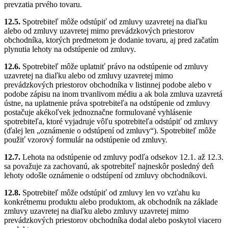
prevzatia prvého tovaru.
12.5.
Spotrebiteľ môže odstúpiť od zmluvy uzavretej na diaľku
alebo od zmluvy uzavretej mimo prevádzkových priestorov
obchodníka, ktorých predmetom je dodanie tovaru, aj pred začatím
plynutia lehoty na odstúpenie od zmluvy.
12.6.
Spotrebiteľ môže uplatniť právo na odstúpenie od zmluvy
uzavretej na diaľku alebo od zmluvy uzavretej mimo
prevádzkových priestorov obchodníka v listinnej podobe alebo v
podobe zápisu na inom trvanlivom médiu a ak bola zmluva uzavretá
ústne, na uplatnenie práva spotrebiteľa na odstúpenie od zmluvy
postačuje akékoľvek jednoznačne formulované vyhlásenie
spotrebiteľa, ktoré vyjadruje vôľu spotrebiteľa odstúpiť od zmluvy
(ďalej len „oznámenie o odstúpení od zmluvy“). Spotrebiteľ môže
použiť vzorový formulár na odstúpenie od zmluvy.
12.7.
Lehota na odstúpenie od zmluvy podľa odsekov 12.1. až 12.3.
sa považuje za zachovanú, ak spotrebiteľ najneskôr posledný deň
lehoty odošle oznámenie o odstúpení od zmluvy obchodníkovi.
12.8.
Spotrebiteľ môže odstúpiť od zmluvy len vo vzťahu ku
konkrétnemu produktu alebo produktom, ak obchodník na základe
zmluvy uzavretej na diaľku alebo zmluvy uzavretej mimo
prevádzkových priestorov obchodníka dodal alebo poskytol viacero