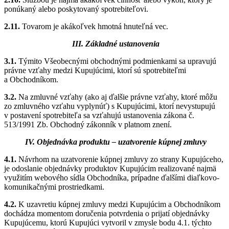
ponúkaný alebo poskytovaný spotrebiteľovi.
2.11.
Tovarom je akákoľvek hmotná hnuteľná vec.
III. Základné ustanovenia
3.1.
Týmito Všeobecnými obchodnými podmienkami
sa upravujú
právne vzťahy medzi Kupujúcimi, ktorí sú spotrebiteľmi
a Obchodníkom.
3.2.
Na zmluvné vzťahy (ako aj ďalšie právne vzťahy, ktoré môžu
zo zmluvného vzťahu vyplynúť) s Kupujúcimi, ktorí nevystupujú
v postavení spotrebiteľa sa vzťahujú ustanovenia zákona č.
513/1991 Zb. Obchodný zákonník v platnom znení.
IV. Objednávka produktu – uzatvorenie kúpnej zmluvy
4.1.
Návrhom na uzatvorenie kúpnej zmluvy zo strany Kupujúceho,
je odoslanie objednávky produktov Kupujúcim realizované najmä
využitím webového sídla Obchodníka, prípadne ďalšími diaľkovo-
komunikačnými prostriedkami.
4.2.
K uzavretiu kúpnej zmluvy medzi Kupujúcim a Obchodníkom
dochádza momentom doručenia potvrdenia o prijatí objednávky
Kupujúcemu, ktorú Kupujúci vytvoril v zmysle bodu 4.1. týchto