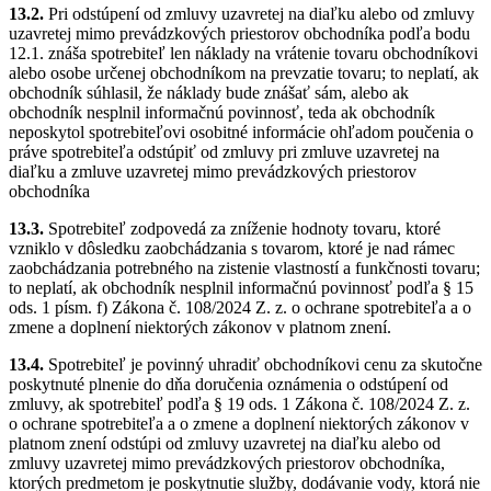
13.2.
Pri odstúpení od zmluvy uzavretej na diaľku alebo od zmluvy
uzavretej mimo prevádzkových priestorov obchodníka podľa bodu
12.1. znáša spotrebiteľ len náklady na vrátenie tovaru obchodníkovi
alebo osobe určenej obchodníkom na prevzatie tovaru; to neplatí, ak
obchodník súhlasil, že náklady bude znášať sám, alebo ak
obchodník nesplnil informačnú povinnosť, teda ak obchodník
neposkytol spotrebiteľovi osobitné informácie ohľadom poučenia o
práve spotrebiteľa odstúpiť od zmluvy pri zmluve uzavretej na
diaľku a zmluve uzavretej mimo prevádzkových priestorov
obchodníka
13.3.
Spotrebiteľ zodpovedá za zníženie hodnoty tovaru, ktoré
vzniklo v dôsledku zaobchádzania s tovarom, ktoré je nad rámec
zaobchádzania potrebného na zistenie vlastností a funkčnosti tovaru;
to neplatí, ak obchodník nesplnil informačnú povinnosť podľa § 15
ods. 1 písm. f)
Zákona č. 108/2024 Z. z. o ochrane spotrebiteľa a o
zmene a doplnení niektorých zákonov v platnom znení
.
13.4.
Spotrebiteľ je povinný uhradiť obchodníkovi cenu za skutočne
poskytnuté plnenie do dňa doručenia oznámenia o odstúpení od
zmluvy, ak spotrebiteľ podľa § 19 ods. 1 Zákona č. 108/2024 Z. z.
o ochrane spotrebiteľa a o zmene a doplnení niektorých zákonov v
platnom znení odstúpi od zmluvy uzavretej na diaľku alebo od
zmluvy uzavretej mimo prevádzkových priestorov obchodníka,
ktorých predmetom je poskytnutie služby, dodávanie vody, ktorá nie