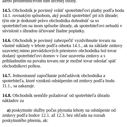
alebo prostredníctvom ním určenej osoby.
14.5.
Obchodník je povinný vrátiť spotrebiteľovi platby podľa bodu
14.1. rovnakým spôsobom, aký použil spotrebiteľ pri ich úhrade;
tým nie je dotknuté právo obchodníka dohodnúť sa so
spotrebiteľom na inom spôsobe úhrady, ak spotrebiteľovi nebudú v
súvislosti s úhradou účtované žiadne poplatky.
14.6.
Obchodník je povinný zabezpečiť vyzdvihnutie tovaru na
vlastné náklady v lehote podľa odseku 14.1., ak na základe zmluvy
uzavretej mimo prevádzkových priestorov obchodníka bol tovar
dodaný spotrebiteľovi domov v čase uzavretia zmluvy a s
prihliadnutím na povahu tovaru nie je možné tovar odoslať späť
obchodníkovi poštou.
14.7.
Jednostranné započítanie pohľadávok obchodníka a
spotrebiteľa, ktoré vzniknú odstúpením od zmluvy podľa bodu
11.1., sa zakazuje.
14.8.
Obchodník nemôže požadovať od spotrebiteľa úhradu
nákladov za
a)
poskytnutie služby počas plynutia lehoty na odstúpenie od
zmluvy podľa bodov 12.1. až 12.3. bez ohľadu na rozsah
poskytnutého plnenia, ak: