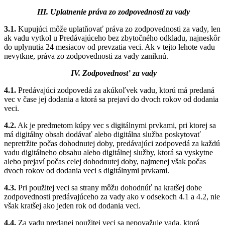
III. Uplatnenie práva zo zodpovednosti za vady
3.1.
Kupujúci môže uplatňovať práva zo zodpovednosti za vady, len
ak vadu vytkol u Predávajúceho bez zbytočného odkladu, najneskôr
do uplynutia 24 mesiacov od prevzatia veci. Ak v tejto lehote vadu
nevytkne, práva zo zodpovednosti za vady zaniknú.
IV. Zodpovednosť za vady
4.1.
Predávajúci zodpovedá za akúkoľvek vadu, ktorú má predaná
vec v čase jej dodania a ktorá sa prejaví do dvoch rokov od dodania
veci.
4.2.
Ak je predmetom kúpy vec s digitálnymi prvkami, pri ktorej sa
má digitálny obsah dodávať alebo digitálna služba poskytovať
nepretržite počas dohodnutej doby, predávajúci zodpovedá za každú
vadu digitálneho obsahu alebo digitálnej služby, ktorá sa vyskytne
alebo prejaví počas celej dohodnutej doby, najmenej však počas
dvoch rokov od dodania veci s digitálnymi prvkami.
4.3.
Pri použitej veci sa strany môžu dohodnúť na kratšej dobe
zodpovednosti predávajúceho za vady ako v odsekoch 4.1 a 4.2, nie
však kratšej ako jeden rok od dodania veci.
4.4.
Za vadu predanej použitej veci sa nepovažuje vada, ktorá