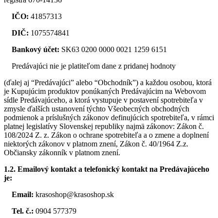
IČO:
41857313
DIČ:
1075574841
Bankový účet:
SK63 0200 0000 0021 1259 6151
Predávajúci nie je platiteľom dane z pridanej hodnoty
(ďalej aj “Predávajúci” alebo “Obchodník”) a každou osobou, ktorá
je Kupujúcim produktov ponúkaných Predávajúcim na Webovom
sídle Predávajúceho, a ktorá vystupuje v postavení spotrebiteľa v
zmysle ďalších ustanovení týchto Všeobecných obchodných
podmienok a príslušných zákonov definujúcich spotrebiteľa, v rámci
platnej legislatívy Slovenskej republiky najmä zákonov: Zákon č.
108/2024 Z. z. Zákon o ochrane spotrebiteľa a o zmene a doplnení
niektorých zákonov v platnom znení, Zákon č. 40/1964 Z.z.
Občiansky zákonník v platnom znení.
1.2.
Emailový kontakt a telefonický kontakt na Predávajúceho
je:
Email:
krasoshop@krasoshop.sk
Tel. č.:
0904 577379