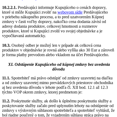
10.2.2.1.
Predávajúci informuje Kupujúceho o cenách dopravy,
ktoré si môže Kupujúci zvoliť na
webovom sídle
Predávajúceho
v priebehu nákupného procesu, a to pred uzatvorením Kúpnej
zmluvy v časti voľby dopravy, nakoľko cena dodania závisí od
adresy dodania produktov, celkovej hmotnosti a rozmerov
produktov, ktoré si Kupujúci zvolil vo svojej objednávke a je
vypočítavaná automaticky.
10.3.
Osobný odber je možný len v prípade ak celková cena
produktov v objednávke je rovná alebo vyššia ako 30 Eur a zároveň
je forma platby prevodom alebo vkladom na účet Predávajúceho.
XI. Odstúpenie Kupujúceho od kúpnej zmluvy bez uvedenia
dôvodu
11.1.
Spotrebiteľ má právo odstúpiť od zmluvy uzavretej na diaľku
a od zmluvy uzavretej mimo prevádzkových priestorov obchodníka
aj bez uvedenia dôvodu v lehote podľa čl. XII bod. 12.1 až 12.3
týchto VOP okrem zmluvy, ktorej predmetom je:
11.2.
Poskytnutie služby, ak došlo k úplnému poskytnutiu služby a
poskytovanie služby začalo pred uplynutím lehoty na odstúpenie od
zmluvy s výslovným súhlasom spotrebiteľa a spotrebiteľ vyhlásil, že
bol riadne poučený o tom, že vyjadrením súhlasu stráca právo na