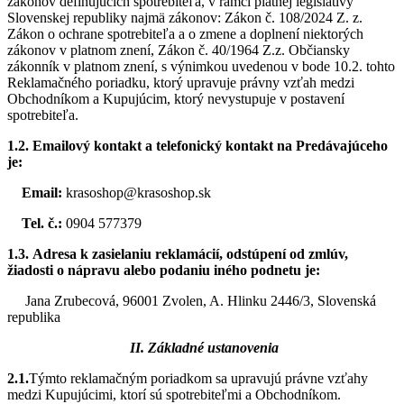
zákonov definujúcich spotrebiteľa, v rámci platnej legislatívy
Slovenskej republiky najmä zákonov: Zákon č. 108/2024 Z. z.
Zákon o ochrane spotrebiteľa a o zmene a doplnení niektorých
zákonov v platnom znení, Zákon č. 40/1964 Z.z. Občiansky
zákonník v platnom znení, s výnimkou uvedenou v bode 10.2. tohto
Reklamačného poriadku, ktorý upravuje právny vzťah medzi
Obchodníkom a Kupujúcim, ktorý nevystupuje v postavení
spotrebiteľa.
1.2.
Emailový kontakt a telefonický kontakt na Predávajúceho
je:
Email:
krasoshop@krasoshop.sk
Tel. č.:
0904 577379
1.3.
Adresa k zasielaniu reklamácií, odstúpení od zmlúv,
žiadosti o nápravu alebo podaniu iného podnetu je:
Jana Zrubecová, 96001 Zvolen, A. Hlinku 2446/3, Slovenská
republika
II. Základné ustanovenia
2.1.
Týmto reklamačným poriadkom sa upravujú právne vzťahy
medzi Kupujúcimi, ktorí sú spotrebiteľmi a Obchodníkom.