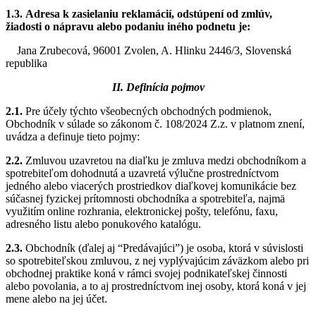
1.3. Adresa k zasielaniu reklamácií, odstúpení od zmlúv,
žiadosti o nápravu alebo podaniu iného podnetu je:
Jana Zrubecová, 96001 Zvolen, A. Hlinku 2446/3, Slovenská
republika
II. Definícia pojmov
2.1.
Pre účely týchto všeobecných obchodných podmienok,
Obchodník v súlade so zákonom č. 108/2024 Z.z. v platnom znení,
uvádza a definuje tieto pojmy:
2.2.
Zmluvou uzavretou na diaľku je zmluva medzi obchodníkom a
spotrebiteľom dohodnutá a uzavretá výlučne prostredníctvom
jedného alebo viacerých prostriedkov diaľkovej komunikácie bez
súčasnej fyzickej prítomnosti obchodníka a spotrebiteľa, najmä
využitím online rozhrania, elektronickej pošty, telefónu, faxu,
adresného listu alebo ponukového katalógu.
2.3.
Obchodník
(ďalej aj “Predávajúci”)
je osoba, ktorá v súvislosti
so spotrebiteľskou zmluvou, z nej vyplývajúcim záväzkom alebo pri
obchodnej praktike koná v rámci svojej podnikateľskej činnosti
alebo povolania, a to aj prostredníctvom inej osoby, ktorá koná v jej
mene alebo na jej účet.