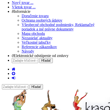
Nový tovar ...
Všetok tovar ...
8
Informácie
Doručenie tovaru
Ochrana osobných údajov
Všeobecné obchodné podmienky, Reklamačný
poriadok a iné právne dokumenty
Mapa obchodu
Nezasielať aktuality
Veľkostné tabuľky
Referencie zákazníkov
Návody
0
Elektronické odstúpenie od zmluvy