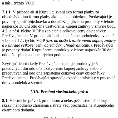
a násl. týchto VOP.
7.1.1.
V prípade ak si Kupujúci zvolil ako formu platby za
objednávku inú formu platby ako platba dobierkou, Predávajúci je
povinný splniť objednávku a dodať Kupujúcemu produkty v lehote
najneskôr 30 dní odo dňa uzatvorenia kúpnej zmluvy v zmysle bodu
4.2. a násl. týchto VOP a zaplatenia celkovej ceny objednávky
Predávajúcemu. V prípade ak boli splnené obe podmienky uvedené
v bode 7.1.1. týchto VOP
(tzn. ak došlo k uzatvoreniu kúpnej zmluvy
a k úhrade celkovej ceny objednávky Predávajúcemu
), Predávajúci
je povinný dodať Kupujúcemu produkty v lehote najneskôr 30 dní
odo dňa splnenia oboch týchto podmienok.
Zvyčajná lehota kedy Predávajúci expeduje produkty je 5
pracovných dní odo dňa uzatvorenia kúpnej zmluvy alebo 5
pracovných dní odo dňa zaplatenia celkovej ceny objednávky
Predávajúcemu. Predávajúci spravidla expeduje zásielky v pracovné
dni v pondelok a štvrtok.
VIII. Prechod vlastníckeho práva
8.1.
Vlastnícke právo k produktom a nebezpečenstvo náhodnej
skazy, náhodného zhoršenia a straty veci prechádza na Kupujúceho
okamihom dodania.