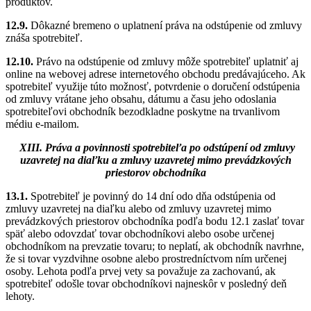
produktov.
12.9.
Dôkazné bremeno o uplatnení práva na odstúpenie od zmluvy
znáša spotrebiteľ.
12.10.
Právo na odstúpenie od zmluvy môže spotrebiteľ uplatniť aj
online na webovej adrese internetového obchodu predávajúceho. Ak
spotrebiteľ využije túto možnosť, potvrdenie o doručení odstúpenia
od zmluvy vrátane jeho obsahu, dátumu a času jeho odoslania
spotrebiteľovi obchodník bezodkladne poskytne na trvanlivom
médiu e-mailom.
XIII. Práva a povinnosti spotrebiteľa po odstúpení od zmluvy
uzavretej na diaľku a zmluvy uzavretej mimo prevádzkových
priestorov obchodníka
13.1.
Spotrebiteľ je povinný do 14 dní odo dňa odstúpenia od
zmluvy uzavretej na diaľku alebo od zmluvy uzavretej mimo
prevádzkových priestorov obchodníka podľa bodu 12.1 zaslať tovar
späť alebo odovzdať tovar obchodníkovi alebo osobe určenej
obchodníkom na prevzatie tovaru; to neplatí, ak obchodník navrhne,
že si tovar vyzdvihne osobne alebo prostredníctvom ním určenej
osoby. Lehota podľa prvej vety sa považuje za zachovanú, ak
spotrebiteľ odošle tovar obchodníkovi najneskôr v posledný deň
lehoty.