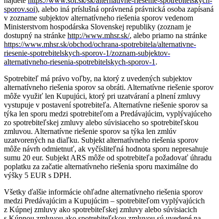
nájdete
https://www.soi.sk/sk/alternativne-riesenie-spotrebitelskych-
sporov.soi
), alebo iná príslušná oprávnená právnická osoba zapísaná
v zozname subjektov alternatívneho riešenia sporov vedenom
Ministerstvom hospodárska Slovenskej republiky (zoznam je
dostupný na stránke
http://www.mhsr.sk/
, alebo priamo na stránke
https://www.mhsr.sk/obchod/ochrana-spotrebitela/alternativne-
riesenie-spotrebitelskych-sporov-1/zoznam-subjektov-
alternativneho-riesenia-spotrebitelskych-sporov-1
.
Spotrebiteľ má právo voľby, na ktorý z uvedených subjektov
alternatívneho riešenia sporov sa obráti. Alternatívne riešenie sporov
môže využiť len Kupujúci, ktorý pri uzatváraní a plnení zmluvy
vystupuje v postavení spotrebiteľa. Alternatívne riešenie sporov sa
týka len sporu medzi spotrebiteľom a Predávajúcim, vyplývajúceho
zo spotrebiteľskej zmluvy alebo súvisiaceho so spotrebiteľskou
zmluvou. Alternatívne riešenie sporov sa týka len zmlúv
uzatvorených na diaľku. Subjekt alternatívneho riešenia sporov
môže návrh odmietnuť, ak vyčísliteľná hodnota sporu nepresahuje
sumu 20 eur. Subjekt ARS môže od spotrebiteľa požadovať úhradu
poplatku za začatie alternatívneho riešenia sporu maximálne do
výšky 5 EUR s DPH.
Všetky ďalšie informácie ohľadne alternatívneho riešenia sporov
medzi Predávajúcim a Kupujúcim – spotrebiteľom vyplývajúcich
z Kúpnej zmluvy ako spotrebiteľskej zmluvy alebo súvisiacich
s Kúpnou zmluvou ako spotrebiteľskou zmluvou sú uvedené na