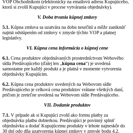
VOP Obchodníkom (elektronicky na emailovú adresu Kupujúceho,
ktorú si zvolil Kupujúci v procese vytvárania objednávky).
V. Doba trvania kúpnej zmluvy
5.1.
Kúpna zmluva sa uzatvára na dobu neurčitú a môže zaniknúť
najmä odstúpením od zmluvy v zmysle týchto VOP a platnej
legislatívy.
VI. Kúpna cena informácia o kúpnej cene
6.1.
Cena produktov objednávaných prostredníctvom Webového
sídla Predávajúceho (ďalej len „
kúpna cena
“) je uvedená
samostatne pre každý produkt a je platná v momente vytvorenia
objednávky Kupujúcim.
6.2.
Kúpna cena produktov uvedených na Webovom sídle
Predávajúceho je celková cena produktov vrátane všetkých daní,
pričom je zreteľne uvedená na Webovom sídle Predávajúceho.
VII. Dodanie produktov
7.1.
V prípade ak si Kupujúci zvolil ako formu platby za
objednávku platbu dobierkou. Predávajúci je povinný splniť
objednávku a dodať Kupujúcemu produkty v lehote najneskôr do
30 dní odo dňa uzatvorenia kúpnej zmluvy v zmysle bodu 4.2.