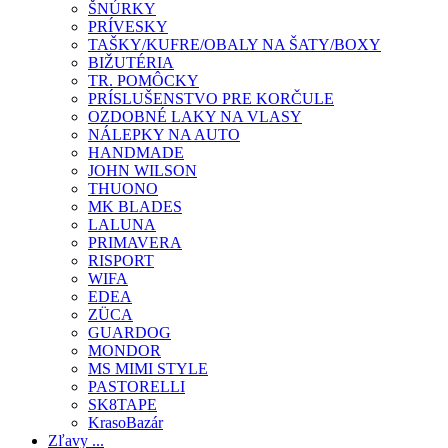
ŠNÚRKY
PRÍVESKY
TAŠKY/KUFRE/OBALY NA ŠATY/BOXY
BIŽUTÉRIA
TR. POMÔCKY
PRÍSLUŠENSTVO PRE KORČULE
OZDOBNÉ LAKY NA VLASY
NÁLEPKY NA AUTO
HANDMADE
JOHN WILSON
THUONO
MK BLADES
LALUNA
PRIMAVERA
RISPORT
WIFA
EDEA
ZÜCA
GUARDOG
MONDOR
MS MIMI STYLE
PASTORELLI
SK8TAPE
KrasoBazár
Zľavy ...