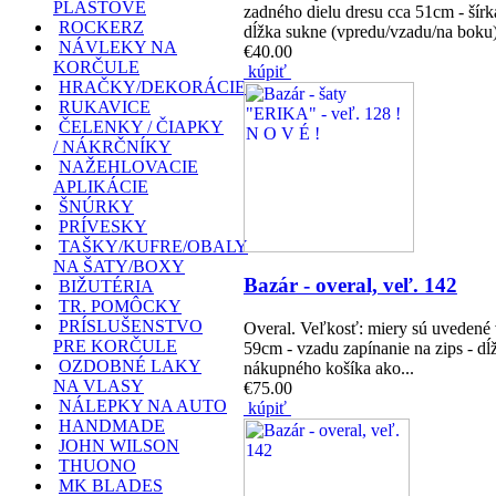
PLASTOVÉ
zadného dielu dresu cca 51cm - šírk
ROCKERZ
dĺžka sukne (vpredu/vzadu/na boku
NÁVLEKY NA
€40.00
KORČULE
kúpiť
HRAČKY/DEKORÁCIE
RUKAVICE
ČELENKY / ČIAPKY
/ NÁKRČNÍKY
NAŽEHLOVACIE
APLIKÁCIE
ŠNÚRKY
PRÍVESKY
TAŠKY/KUFRE/OBALY
NA ŠATY/BOXY
Bazár - overal, veľ. 142
BIŽUTÉRIA
TR. POMÔCKY
PRÍSLUŠENSTVO
Overal. Veľkosť: miery sú uvedené
PRE KORČULE
59cm - vzadu zapínanie na zips - dĺž
OZDOBNÉ LAKY
nákupného košíka ako...
NA VLASY
€75.00
NÁLEPKY NA AUTO
kúpiť
HANDMADE
JOHN WILSON
THUONO
MK BLADES