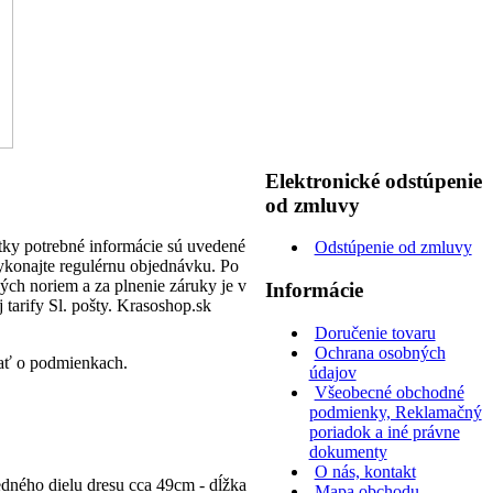
Elektronické odstúpenie
od zmluvy
etky potrebné informácie sú uvedené
Odstúpenie od zmluvy
vykonajte regulérnu objednávku. Po
ých noriem a za plnenie záruky je v
Informácie
 tarify Sl. pošty. Krasoshop.sk
Doručenie tovaru
Ochrana osobných
ať o podmienkach.
údajov
Všeobecné obchodné
podmienky, Reklamačný
poriadok a iné právne
dokumenty
O nás, kontakt
edného dielu dresu cca 49cm - dĺžka
Mapa obchodu