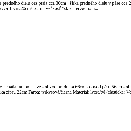
a predného dielu cez prsia cca 30cm - šírka predného dielu v páse cca
) cca 15cm/20cm/12cm - veľkosť "slzy" na zadnom...
 v nenatiahnutom stave - obvod hrudníka 66cm - obvod pásu 56cm - o
ka zipsu 22cm Farba: tyrkysová/čierna Materiál: lycra/tyl (elastické) V