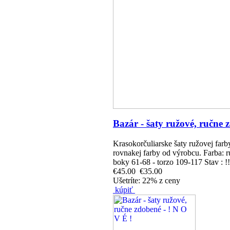
Bazár - šaty ružové, ručne 
Krasokorčuliarske šaty ružovej far
rovnakej farby od výrobcu. Farba: r
boky 61-68 - torzo 109-117 Stav 
€45.00
€35.00
Ušetríte: 22% z ceny
kúpiť