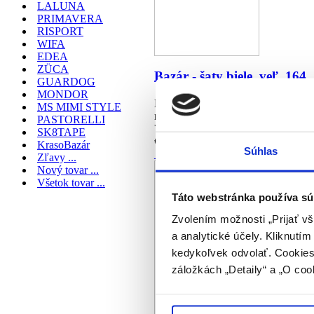
LALUNA
PRIMAVERA
RISPORT
WIFA
EDEA
ZÜCA
Bazár - šaty biele, veľ. 164
GUARDOG
MONDOR
Krasokorčuliarske šaty. Veľkosť: 1
MS MIMI STYLE
nákupného košíka ako každý iný tov
PASTORELLI
Vami podmienky dodania.
SK8TAPE
€75.00
KrasoBazár
Súhlas
kúpiť
Zľavy ...
Nový tovar ...
Všetok tovar ...
Táto webstránka používa sú
Zvolením možnosti „Prijať vš
a analytické účely. Kliknutí
kedykoľvek odvolať. Cookies 
záložkách „Detaily“ a „O coo