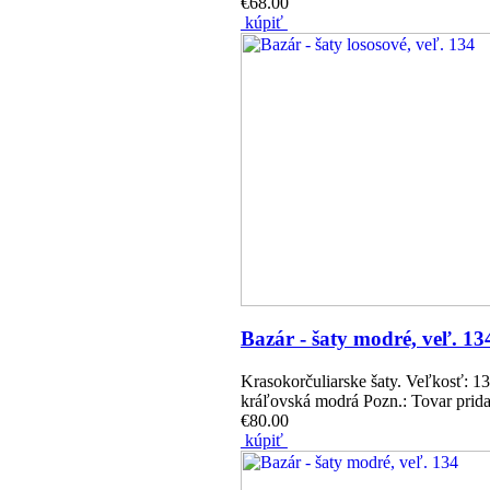
€68.00
kúpiť
Bazár - šaty modré, veľ. 13
Krasokorčuliarske šaty. Veľkosť: 1
kráľovská modrá Pozn.: Tovar prida
€80.00
kúpiť