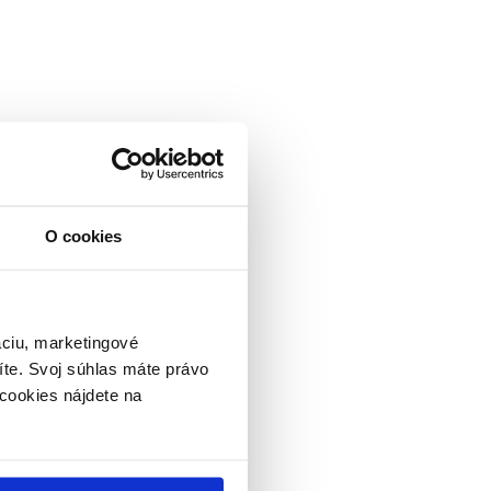
la Pozn.: Tovar pridajte do
 (nie krasoshop.sk) a dohodne s
O cookies
áciu, marketingové
íte. Svoj súhlas máte právo
cookies nájdete na