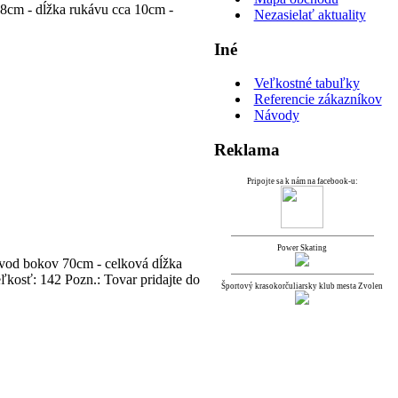
 28cm - dĺžka rukávu cca 10cm -
Nezasielať aktuality
Iné
Veľkostné tabuľky
Referencie zákazníkov
Návody
Reklama
Pripojte sa k nám na facebook-u:
Power Skating
bvod bokov 70cm - celková dĺžka
eľkosť: 142 Pozn.: Tovar pridajte do
Športový krasokorčuliarsky klub mesta Zvolen