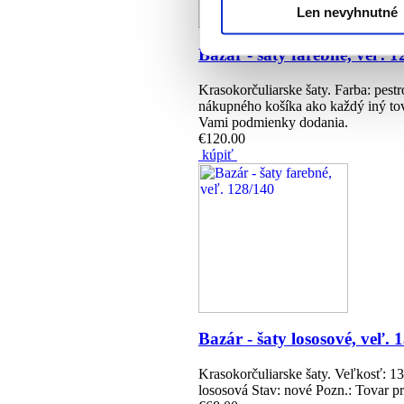
Len nevyhnutné
Bazár - šaty farebné, veľ. 
Krasokorčuliarske šaty. Farba: pest
nákupného košíka ako každý iný tov
Vami podmienky dodania.
€120.00
kúpiť
Bazár - šaty lososové, veľ. 
Krasokorčuliarske šaty. Veľkosť: 1
lososová Stav: nové Pozn.: Tovar p