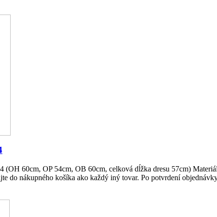
4
34 (OH 60cm, OP 54cm, OB 60cm, celková dĺžka dresu 57cm) Materiál: l
jte do nákupného košíka ako každý iný tovar. Po potvrdení objednávk