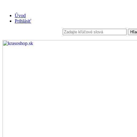
Úvod
Prihlásiť