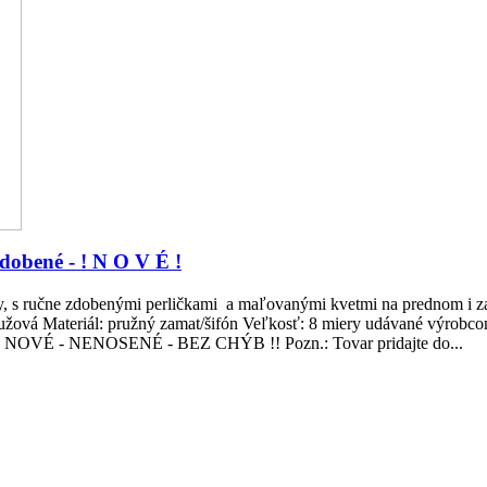
zdobené - ! N O V É !
by, s ručne zdobenými perličkami a maľovanými kvetmi na prednom i z
užová Materiál: pružný zamat/šifón Veľkosť: 8 miery udávané výrobcom 
: !! NOVÉ - NENOSENÉ - BEZ CHÝB !! Pozn.: Tovar pridajte do...