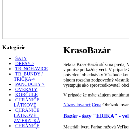
Kategórie
KrasoBazár
ŠATY
DRESY->
Sekcia KrasoBazár slúži na predaj V
TR. NOHAVICE
v popise pri každej veci. V prípad
TR. BUNDY /
potvrdení objednávky Vás bude kont
TRIČKA->
plnom rozsahu zodpovedný vlastník v
PANČUCHY->
vystupuje ako sprostredkovateľ obc
OVERALY
KORČULE
V prípade že máte záujem ponúknuť
CHRÁNIČE
Názov tovaru+
Cena
Obrázok tovar
LÁTKOVÉ
CHRÁNIČE
Bazár - šaty "ERIKA" - veľ
LÁTKOVÉ -
ZVIERATKÁ
CHRÁNIČE
Materiál: lycra Farba: ružová Veľk