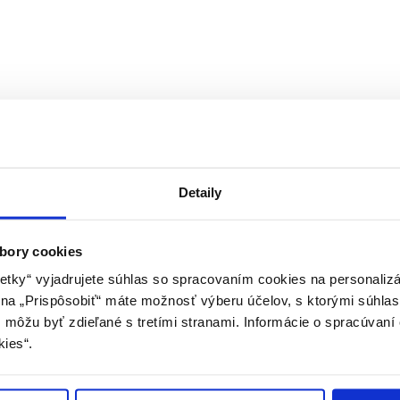
64 (OH 75cm, OP 60cm, OB 80cm, celková dĺžka dresu 64cm) Farba: bie
ar. Po potvrdení objednávky Vás bude kontaktovať priamo predávajúci
Detaily
bory cookies
etky“ vyjadrujete súhlas so spracovaním cookies na personaliz
m na „Prispôsobiť“ máte možnosť výberu účelov, s ktorými súhlas
môžu byť zdieľané s tretími stranami. Informácie o spracúvaní 
kies“.