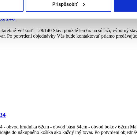
Prispôsobiť
128/140
rofarebné Veľkosť: 128/140 Stav: použité len 6x na súťaži, výborný stav
ar. Po potvrdení objednávky Vás bude kontaktovať priamo predávajúci
134
34 - obvod hrudníka 62cm - obvod pásu 54cm - obvod bokov 62cm Materiá
ridajte do nákupného košíka ako každý iný tovar. Po potvrdení objedn