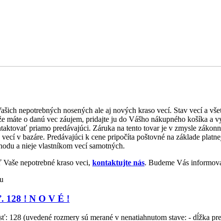
ašich nepotrebných nosených ale aj nových kraso vecí. Stav vecí a vš
e že máte o danú vec záujem, pridajte ju do Vášho nákupného košíka a 
aktovať priamo predávajúci. Záruka na tento tovar je v zmysle zákonn
ecí v bazáre. Predávajúci k cene pripočíta poštovné na základe platnej
hodu a nieje vlastníkom vecí samotných.
 Vaše nepotrebné kraso veci,
kontaktujte nás
. Budeme Vás informov
u
. 128 ! N O V É !
osť: 128 (uvedené rozmery sú merané v nenatiahnutom stave: - dĺžka pr