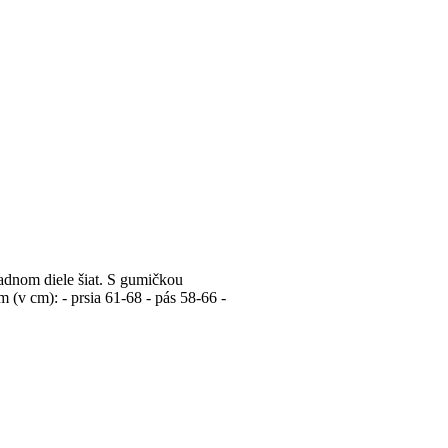
adnom diele šiat. S gumičkou
(v cm): - prsia 61-68 - pás 58-66 -