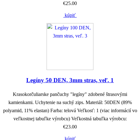
€25.00
kúpiť
Legíny 50 DEN, 3mm stras, veľ. 1
Krasokorčuliarske pančuchy "legíny" zdobené štrasovými
kamienkami. Uchytenie na suchý zips. Materiál: 50DEN (89%
polyamid, 11% elastan) Farba: telová Veľkosť: 1 (viac informácií vo
veľkostnej tabuľke výrobcu) Veľkostná tabuľka výrobcu:
€23.00
kúpiť