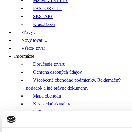
MS MIMI STYLE
PASTORELLI
SK8TAPE
KrasoBazár
Zľavy ...
Nový tovar ...
Všetok tovar ...
Informácie
Doručenie tovaru
Ochrana osobných údajov
Všeobecné obchodné podmienky, Reklamačný
poriadok a iné právne dokumenty
Mapa obchodu
Nezasielať aktuality
Veľkostné tabuľky
Referencie zákazníkov
Návody