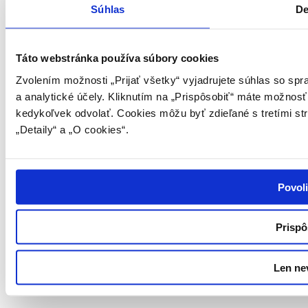
Elektronické odstúpenie od zmluvy
Súhlas
De
Táto webstránka používa súbory cookies
Zvolením možnosti „Prijať všetky“ vyjadrujete súhlas so sp
a analytické účely. Kliknutím na „Prispôsobiť“ máte možnosť
kedykoľvek odvolať. Cookies môžu byť zdieľané s tretími st
„Detaily“ a „O cookies“.
Povoli
Prispô
Len ne