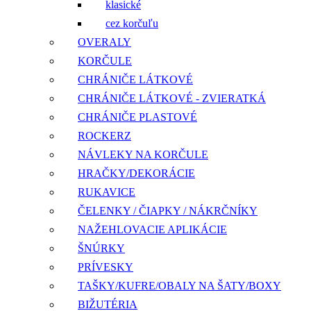
klasické
cez korčuľu
OVERALY
KORČULE
CHRÁNIČE LÁTKOVÉ
CHRÁNIČE LÁTKOVÉ - ZVIERATKÁ
CHRÁNIČE PLASTOVÉ
ROCKERZ
NÁVLEKY NA KORČULE
HRAČKY/DEKORÁCIE
RUKAVICE
ČELENKY / ČIAPKY / NÁKRČNÍKY
NAŽEHLOVACIE APLIKÁCIE
ŠNÚRKY
PRÍVESKY
TAŠKY/KUFRE/OBALY NA ŠATY/BOXY
BIŽUTÉRIA