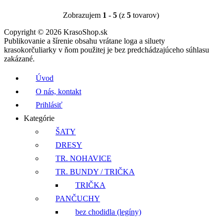
Zobrazujem
1
-
5
(z
5
tovarov)
Copyright © 2026 KrasoShop.sk
Publikovanie a šírenie obsahu vrátane loga a siluety
krasokorčuliarky v ňom použitej je bez predchádzajúceho súhlasu
zakázané.
Úvod
O nás, kontakt
Prihlásiť
Kategórie
ŠATY
DRESY
TR. NOHAVICE
TR. BUNDY / TRIČKA
TRIČKA
PANČUCHY
bez chodidla (legíny)