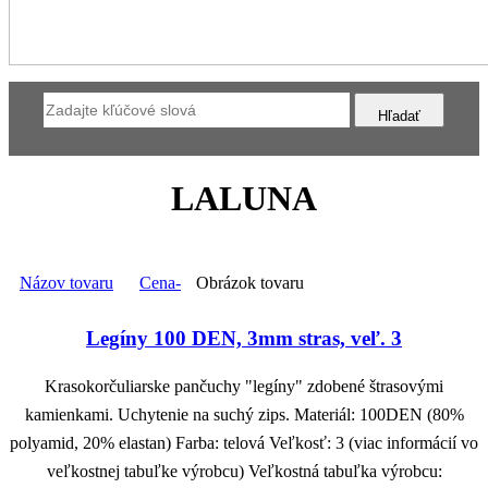
LALUNA
Názov tovaru
Cena-
Obrázok tovaru
Legíny 100 DEN, 3mm stras, veľ. 3
Krasokorčuliarske pančuchy "legíny" zdobené štrasovými
kamienkami. Uchytenie na suchý zips. Materiál: 100DEN (80%
polyamid, 20% elastan) Farba: telová Veľkosť: 3 (viac informácií vo
veľkostnej tabuľke výrobcu) Veľkostná tabuľka výrobcu: