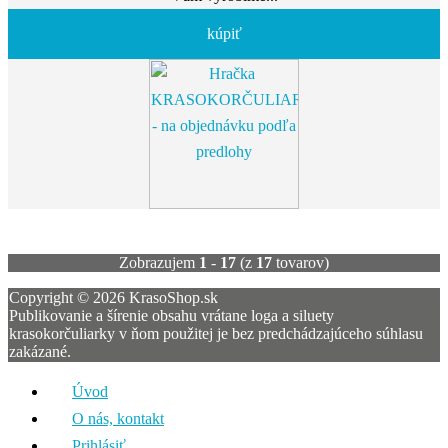
kúpiť
Zobrazujem
1
-
17
(z
17
tovarov)
Copyright © 2026 KrasoShop.sk
Publikovanie a šírenie obsahu vrátane loga a siluety
krasokorčuliarky v ňom použitej je bez predchádzajúceho súhlasu
zakázané.
Úvod
O nás, kontakt
Prihlásiť