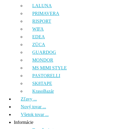
LALUNA
PRIMAVERA
RISPORT
WIFA
EDEA
ZÜCA
GUARDOG
MONDOR
MS MIMI STYLE
PASTORELLI
SK8TAPE
KrasoBazár
Zľavy ...
Nový tovar ...
Všetok tovar ...
Informácie