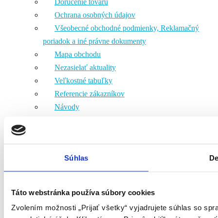
Doručenie tovaru
Ochrana osobných údajov
Všeobecné obchodné podmienky, Reklamačný
poriadok a iné právne dokumenty
Mapa obchodu
Nezasielať aktuality
Veľkostné tabuľky
Referencie zákazníkov
Návody
Elektronické odstúpenie od zmluvy
Súhlas
De
Táto webstránka používa súbory cookies
Zvolením možnosti „Prijať všetky“ vyjadrujete súhlas so sp