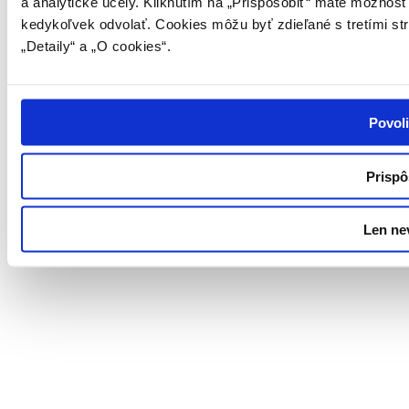
a analytické účely. Kliknutím na „Prispôsobiť“ máte možnosť
kedykoľvek odvolať. Cookies môžu byť zdieľané s tretími st
„Detaily“ a „O cookies“.
Povoli
Prispô
Len ne