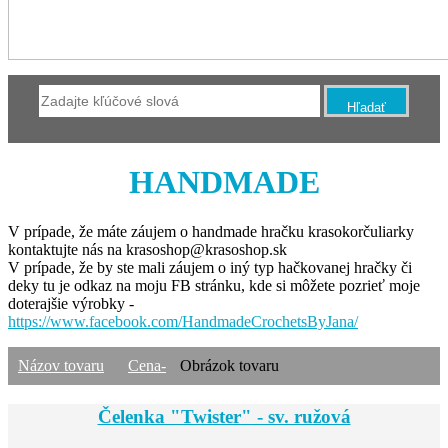
HANDMADE
V prípade, že máte záujem o handmade hračku krasokorčuliarky
kontaktujte nás na krasoshop@krasoshop.sk
V prípade, že by ste mali záujem o iný typ hačkovanej hračky či
deky tu je odkaz na moju FB stránku, kde si môžete pozrieť moje
doterajšie výrobky -
https://www.facebook.com/HandmadeCrochetsByJana/
Názov tovaru
Cena-
Obrázok tovaru
Čelenka "Twister" - sv. ružová