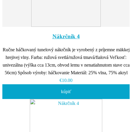
Nákrčník 4
Ručne háčkovaný tunelový nákrčník je vyrobený z príjemne mäkkej
hrejivej vlny. Farba: ružová svetlá/ružová tmavá/fialová Veľkosť:
univezálna (výška cca 13cm, obvod lemu v nenatiahnutom stave cca
56cm) Spôsob výroby: háčkovanie Materiál: 25% vlna, 75% akryl
€10.00
kúpiť