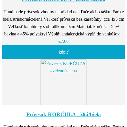
Handmade prívesok vhodný napríklad na kľúče alebo tašku. Farba:
biela/strieborná/zelená Veľkosť prívesku bez karabínky: cca 4x5 cm
Veľkosť karabínky s obratlíkom: 9cm Materiál: korčuľa - 55%
bavlna a 45% polyakryl Výplň: antialergická výplň do vankúšov...
€7.00
kúpiť
Prívesok KORČUĽA - žltá/biela
Handmade prívesok vhodný napríklad na kľúče alebo tašku. Farba: