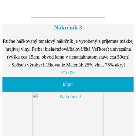
Nákrčník 3
Ručne háčkovaný tunelový nákrčník je vyrobený z príjemne mäkkej
hrejivej vlny. Farba: biela/ružová/fialová/žltá Veľkosť: univezálna
(výška cca 15cm, obvod lemu v nenatiahnutom stave cca 59cm)
Spôsob výroby: háčkovanie Materiál: 25% vlna, 75% akryl
€10.00
kúpiť