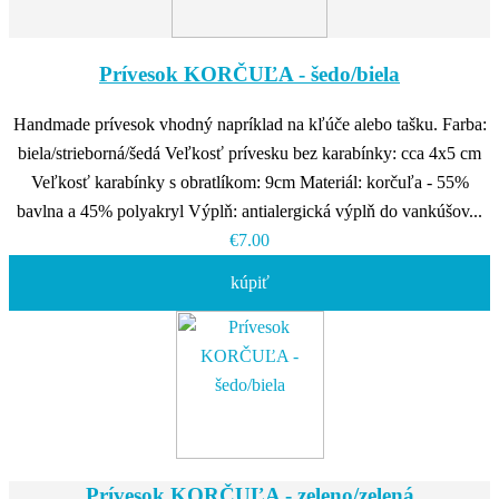
Prívesok KORČUĽA - šedo/biela
Handmade prívesok vhodný napríklad na kľúče alebo tašku. Farba:
biela/strieborná/šedá Veľkosť prívesku bez karabínky: cca 4x5 cm
Veľkosť karabínky s obratlíkom: 9cm Materiál: korčuľa - 55%
bavlna a 45% polyakryl Výplň: antialergická výplň do vankúšov...
€7.00
kúpiť
Prívesok KORČUĽA - zeleno/zelená