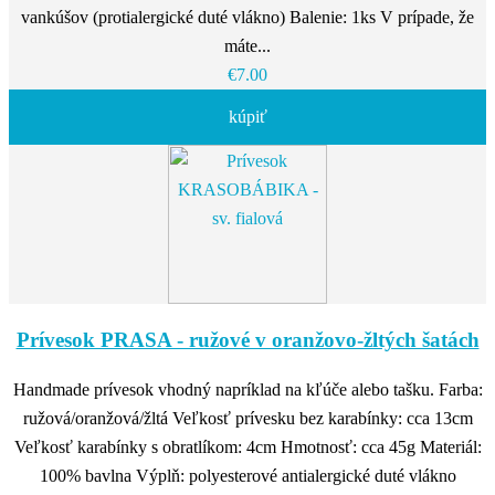
vankúšov (protialergické duté vlákno) Balenie: 1ks V prípade, že
máte...
€7.00
kúpiť
Prívesok PRASA - ružové v oranžovo-žltých šatách
Handmade prívesok vhodný napríklad na kľúče alebo tašku. Farba:
ružová/oranžová/žltá Veľkosť prívesku bez karabínky: cca 13cm
Veľkosť karabínky s obratlíkom: 4cm Hmotnosť: cca 45g Materiál:
100% bavlna Výplň: polyesterové antialergické duté vlákno