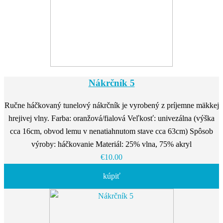
Nákrčník 5
Ručne háčkovaný tunelový nákrčník je vyrobený z príjemne mäkkej
hrejivej vlny. Farba: oranžová/fialová Veľkosť: univezálna (výška
cca 16cm, obvod lemu v nenatiahnutom stave cca 63cm) Spôsob
výroby: háčkovanie Materiál: 25% vlna, 75% akryl
€10.00
kúpiť