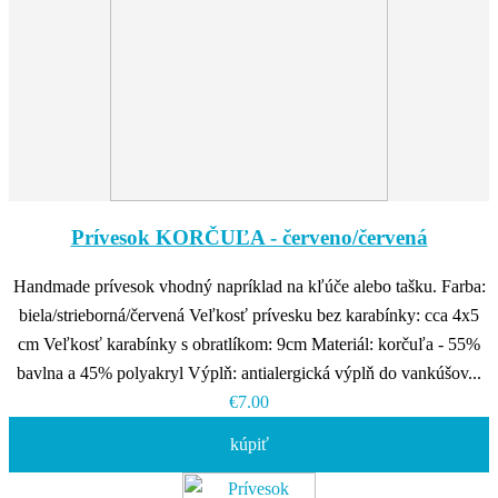
Prívesok KORČUĽA - červeno/červená
Handmade prívesok vhodný napríklad na kľúče alebo tašku. Farba:
biela/strieborná/červená Veľkosť prívesku bez karabínky: cca 4x5
cm Veľkosť karabínky s obratlíkom: 9cm Materiál: korčuľa - 55%
bavlna a 45% polyakryl Výplň: antialergická výplň do vankúšov...
€7.00
kúpiť