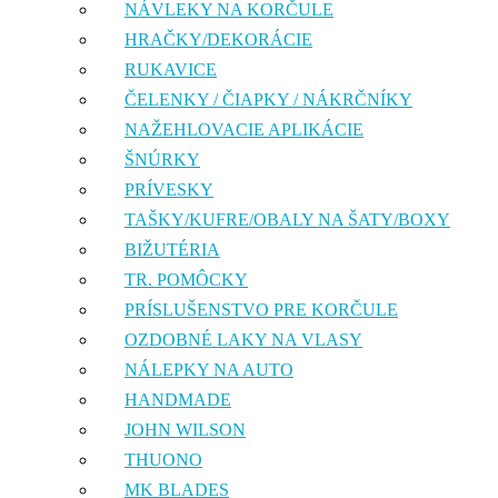
NÁVLEKY NA KORČULE
HRAČKY/DEKORÁCIE
RUKAVICE
ČELENKY / ČIAPKY / NÁKRČNÍKY
NAŽEHLOVACIE APLIKÁCIE
ŠNÚRKY
PRÍVESKY
TAŠKY/KUFRE/OBALY NA ŠATY/BOXY
BIŽUTÉRIA
TR. POMÔCKY
PRÍSLUŠENSTVO PRE KORČULE
OZDOBNÉ LAKY NA VLASY
NÁLEPKY NA AUTO
HANDMADE
JOHN WILSON
THUONO
MK BLADES