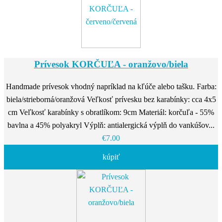
Prívesok KORČUĽA - oranžovo/biela
Handmade prívesok vhodný napríklad na kľúče alebo tašku. Farba:
biela/strieborná/oranžová Veľkosť prívesku bez karabínky: cca 4x5
cm Veľkosť karabínky s obratlíkom: 9cm Materiál: korčuľa - 55%
bavlna a 45% polyakryl Výplň: antialergická výplň do vankúšov...
€7.00
kúpiť