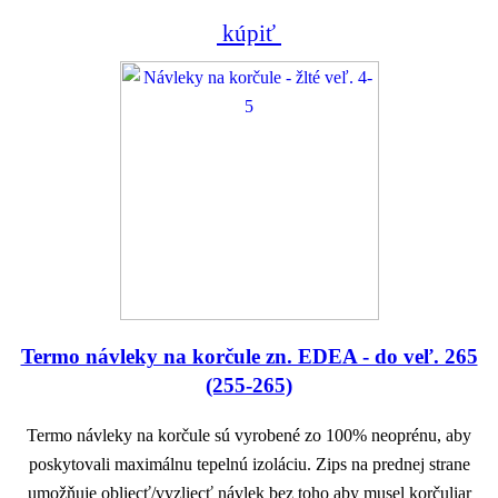
kúpiť
Termo návleky na korčule zn. EDEA - do veľ. 265
(255-265)
Termo návleky na korčule sú vyrobené zo 100% neoprénu, aby
poskytovali maximálnu tepelnú izoláciu. Zips na prednej strane
umožňuje obliecť/vyzliecť návlek bez toho aby musel korčuliar