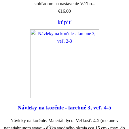
s ohľadom na nastavenie Vášho...
€16.00
kúpiť
Návleky na korčule - farebné 3, veľ. 4-5
Návleky na korčule. Materiál: lycra Veľkosť: 4-5 (merane v
nenatiahnutom stave: - dĺžka spodného okraja cca 15 cm - max. do