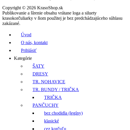
Copyright © 2026 KrasoShop.sk
Publikovanie a šírenie obsahu vrátane loga a siluety
krasokorčuliarky v ňom použitej je bez predchádzajúceho súhlasu
zakázané.
Úvod
O nás, kontakt
Prihlásiť
Kategórie
ŠATY
DRESY
TR. NOHAVICE
TR. BUNDY / TRIČKA
TRIČKA
PANČUCHY
bez chodidla (legíny)
klasické
cez korčuľu