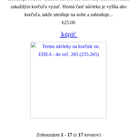
zakaždým korčuľu vyzuť. Horná časť návleku je vyššia ako
korčuľa, takže utesňuje na nohe a zabraňuje...
€25.00
kúpiť
Zobrazujem
1
-
17
(z
17
tovarov)