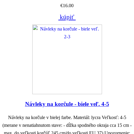
€16.00
kúpiť
Návleky na korčule - biele veľ. 4-5
Návleky na korčule v bielej farbe. Materiál: lycra Veľkosť: 4-5
(merane v nenatiahnutom stave: - dĺžka spodného okraja cca 15 cm -
max. do veľkosti korčúľ 245 cm/do veľkosti EU 37) Upozornenie: