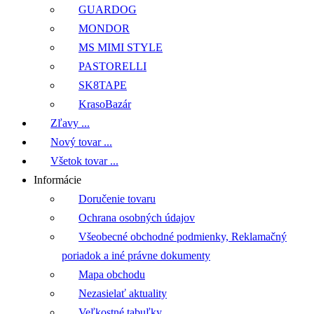
GUARDOG
MONDOR
MS MIMI STYLE
PASTORELLI
SK8TAPE
KrasoBazár
Zľavy ...
Nový tovar ...
Všetok tovar ...
Informácie
Doručenie tovaru
Ochrana osobných údajov
Všeobecné obchodné podmienky, Reklamačný
poriadok a iné právne dokumenty
Mapa obchodu
Nezasielať aktuality
Veľkostné tabuľky