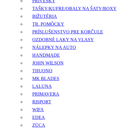
PRÍVESKY
TAŠKY/KUFRE/OBALY NA ŠATY/BOXY
BIŽUTÉRIA
TR. POMÔCKY
PRÍSLUŠENSTVO PRE KORČULE
OZDOBNÉ LAKY NA VLASY
NÁLEPKY NA AUTO
HANDMADE
JOHN WILSON
THUONO
MK BLADES
LALUNA
PRIMAVERA
RISPORT
WIFA
EDEA
ZÜCA