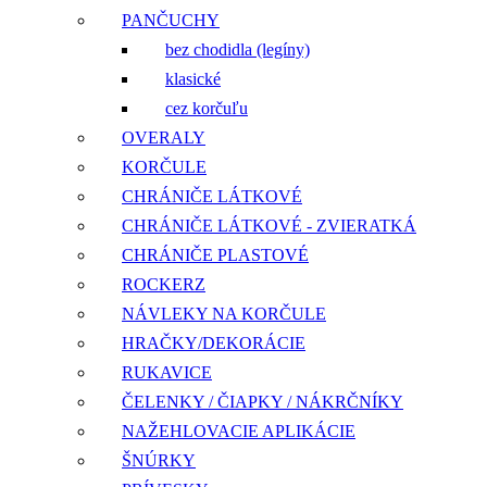
PANČUCHY
bez chodidla (legíny)
klasické
cez korčuľu
OVERALY
KORČULE
CHRÁNIČE LÁTKOVÉ
CHRÁNIČE LÁTKOVÉ - ZVIERATKÁ
CHRÁNIČE PLASTOVÉ
ROCKERZ
NÁVLEKY NA KORČULE
HRAČKY/DEKORÁCIE
RUKAVICE
ČELENKY / ČIAPKY / NÁKRČNÍKY
NAŽEHLOVACIE APLIKÁCIE
ŠNÚRKY