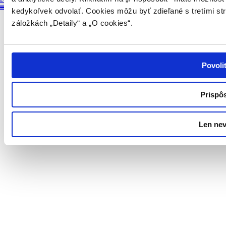
kedykoľvek odvolať. Cookies môžu byť zdieľané s tretími st
záložkách „Detaily“ a „O cookies“.
Povoli
Prispô
Len ne