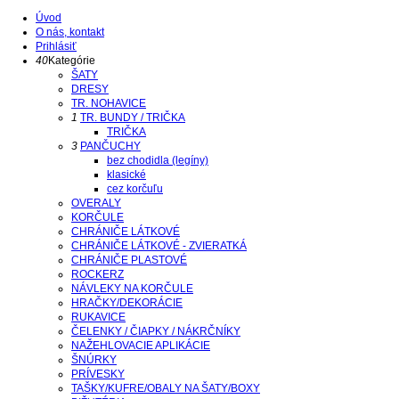
Úvod
O nás, kontakt
Prihlásiť
40
Kategórie
ŠATY
DRESY
TR. NOHAVICE
1
TR. BUNDY / TRIČKA
TRIČKA
3
PANČUCHY
bez chodidla (legíny)
klasické
cez korčuľu
OVERALY
KORČULE
CHRÁNIČE LÁTKOVÉ
CHRÁNIČE LÁTKOVÉ - ZVIERATKÁ
CHRÁNIČE PLASTOVÉ
ROCKERZ
NÁVLEKY NA KORČULE
HRAČKY/DEKORÁCIE
RUKAVICE
ČELENKY / ČIAPKY / NÁKRČNÍKY
NAŽEHLOVACIE APLIKÁCIE
ŠNÚRKY
PRÍVESKY
TAŠKY/KUFRE/OBALY NA ŠATY/BOXY