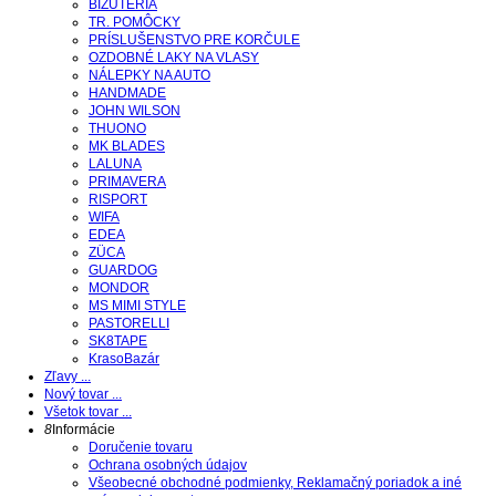
BIŽUTÉRIA
TR. POMÔCKY
PRÍSLUŠENSTVO PRE KORČULE
OZDOBNÉ LAKY NA VLASY
NÁLEPKY NA AUTO
HANDMADE
JOHN WILSON
THUONO
MK BLADES
LALUNA
PRIMAVERA
RISPORT
WIFA
EDEA
ZÜCA
GUARDOG
MONDOR
MS MIMI STYLE
PASTORELLI
SK8TAPE
KrasoBazár
Zľavy ...
Nový tovar ...
Všetok tovar ...
8
Informácie
Doručenie tovaru
Ochrana osobných údajov
Všeobecné obchodné podmienky, Reklamačný poriadok a iné