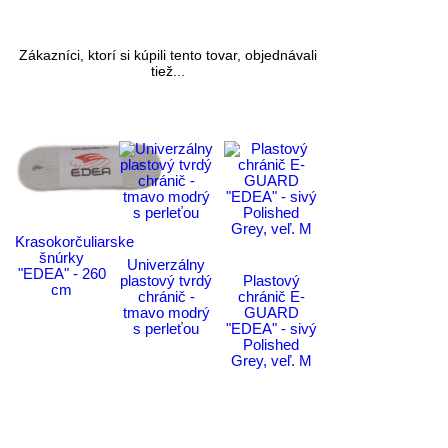
Zákazníci, ktorí si kúpili tento tovar, objednávali
tiež...
Krasokorčuliarske
šnúrky
Univerzálny
"EDEA" - 260
plastový tvrdý
Plastový
cm
chránič -
chránič E-
tmavo modrý
GUARD
s perleťou
"EDEA" - sivý
Polished
Grey, veľ. M