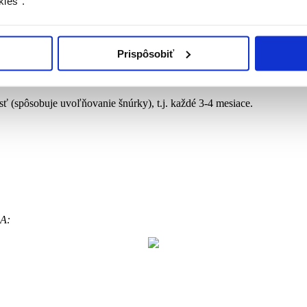
kies“.
Prispôsobiť
lny, sú navrhnuté pre uľahčenie zaväzovania a pevné viazanie.
ť (spôsobuje uvoľňovanie šnúrky), t.j. každé 3-4 mesiace.
EA: