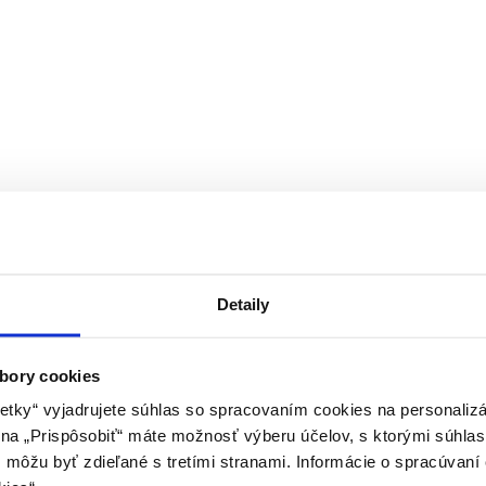
Detaily
bory cookies
A" - čierne 300 cm
etky“ vyjadrujete súhlas so spracovaním cookies na personaliz
m na „Prispôsobiť“ máte možnosť výberu účelov, s ktorými súhlas
môžu byť zdieľané s tretími stranami. Informácie o spracúvaní 