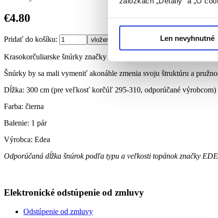
záložkách „Detaily“ a „O coo
€4.80
Len nevyhnutné
Pridať do košíku:
Krasokorčuliarske šnúrky značky Edea sú vyrobené z polyesteru a bav
Šnúrky by sa mali vymeniť akonáhle zmenia svoju štruktúru a pružnos
Dĺžka: 300 cm (pre veľkosť korčúľ 295-310, odporúčané výrobcom)
Farba: čierna
Balenie: 1 pár
Výrobca: Edea
Odporúčaná dĺžka šnúrok podľa typu a veľkosti topánok značky ED
Elektronické odstúpenie od zmluvy
Odstúpenie od zmluvy