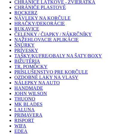
CHRÁNIČE LÁTKOVÉ - ZVIERATKÁ
CHRÁNIČE PLASTOVÉ
ROCKERZ
NÁVLEKY NA KORČULE
HRAČKY/DEKORÁCIE
RUKAVICE
ČELENKY / ČIAPKY / NÁKRČNÍKY
NAŽEHLOVACIE APLIKÁCIE
ŠNÚRKY
PRÍVESKY
TAŠKY/KUFRE/OBALY NA ŠATY/BOXY
BIŽUTÉRIA
TR. POMÔCKY
PRÍSLUŠENSTVO PRE KORČULE
OZDOBNÉ LAKY NA VLASY
NÁLEPKY NA AUTO
HANDMADE
JOHN WILSON
THUONO
MK BLADES
LALUNA
PRIMAVERA
RISPORT
WIFA
EDEA