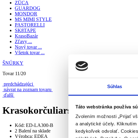
ZÜCA
GUARDOG
MONDOR
MS MIMI STYLE
PASTORELLI
SK8TAPE
KrasoBazár
Zľavy ...
Nový tovar ...
Všetok tovar ...
ŠNÚRKY
Tovar 11/20
predchádzajúci
Súhlas
návrat na zoznam tovaru
ďalší
Táto webstránka používa sú
Krasokorčuliarske šnúrky "EDE
Zvolením možnosti „Prijať vš
a analytické účely. Kliknutí
Kód: ED-LA300-B
2 Balení na sklade
kedykoľvek odvolať. Cookies 
Výrobca: EDEA