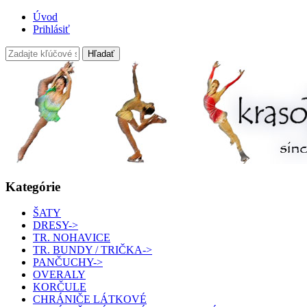
Úvod
Prihlásiť
Kategórie
ŠATY
DRESY->
TR. NOHAVICE
TR. BUNDY / TRIČKA->
PANČUCHY->
OVERALY
KORČULE
CHRÁNIČE LÁTKOVÉ