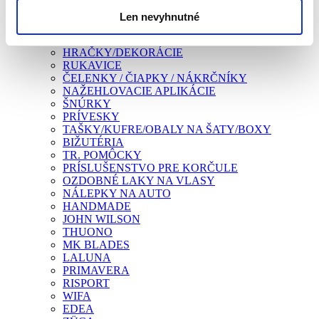
CHRÁNIČE LÁTKOVÉ - ZVIERATKÁ
CHRÁNIČE PLASTOVÉ
Len nevyhnutné
ROCKERZ
NÁVLEKY NA KORČULE
HRAČKY/DEKORÁCIE
RUKAVICE
ČELENKY / ČIAPKY / NÁKRČNÍKY
NAŽEHLOVACIE APLIKÁCIE
ŠNÚRKY
PRÍVESKY
TAŠKY/KUFRE/OBALY NA ŠATY/BOXY
BIŽUTÉRIA
TR. POMÔCKY
PRÍSLUŠENSTVO PRE KORČULE
OZDOBNÉ LAKY NA VLASY
NÁLEPKY NA AUTO
HANDMADE
JOHN WILSON
THUONO
MK BLADES
LALUNA
PRIMAVERA
RISPORT
WIFA
EDEA