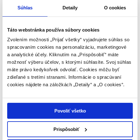
Rukavice E-GLOVES PRO zn. EDEA - veľ. S
Súhlas
Detaily
O cookies
Úvod
Copyright © 2026 KrasoShop.sk
Publikovanie a šírenie obsahu vrátane loga a siluety
Táto webstránka používa súbory cookies
krasokorčuliarky v ňom použitej je bez predchádzajúceho súhlasu
Zvolením možnosti „Prijať všetky“ vyjadrujete súhlas so
zakázané.
spracovaním cookies na personalizáciu, marketingové
Úvod
a analytické účely. Kliknutím na „Prispôsobiť“ máte
O nás, kontakt
Prihlásiť
možnosť výberu účelov, s ktorými súhlasíte. Svoj súhlas
Kategórie
máte právo kedykoľvek odvolať. Cookies môžu byť
ŠATY
zdieľané s tretími stranami. Informácie o spracúvaní
DRESY
TR. NOHAVICE
cookies nájdete na záložkách „Detaily“ a „O cookies“.
TR. BUNDY / TRIČKA
TRIČKA
PANČUCHY
bez chodidla (legíny)
Povoliť všetko
klasické
cez korčuľu
OVERALY
KORČULE
Prispôsobiť
CHRÁNIČE LÁTKOVÉ