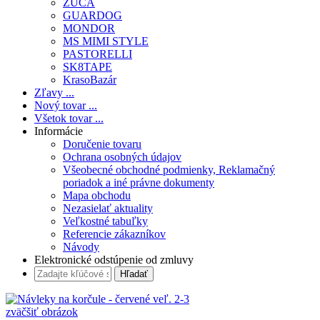
ZÜCA
GUARDOG
MONDOR
MS MIMI STYLE
PASTORELLI
SK8TAPE
KrasoBazár
Zľavy ...
Nový tovar ...
Všetok tovar ...
Informácie
Doručenie tovaru
Ochrana osobných údajov
Všeobecné obchodné podmienky, Reklamačný
poriadok a iné právne dokumenty
Mapa obchodu
Nezasielať aktuality
Veľkostné tabuľky
Referencie zákazníkov
Návody
Elektronické odstúpenie od zmluvy
zväčšiť obrázok