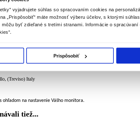
etky“ vyjadrujete súhlas so spracovaním cookies na personaliz
m na „Prispôsobiť“ máte možnosť výberu účelov, s ktorými súhlas
môžu byť zdieľané s tretími stranami. Informácie o spracúvaní 
kies“.
u, sú určené pre všetky druhy a veľkosti korčúľ. Chránia nože pred po
Prispôsobiť
lo, (Treviso) Italy
 s ohľadom na nastavenie Vášho monitora.
ávali tiež...