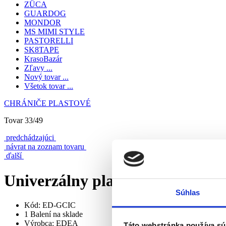
ZÜCA
GUARDOG
MONDOR
MS MIMI STYLE
PASTORELLI
SK8TAPE
KrasoBazár
Zľavy ...
Nový tovar ...
Všetok tovar ...
CHRÁNIČE PLASTOVÉ
Tovar 33/49
predchádzajúci
návrat na zoznam tovaru
ďalší
Univerzálny plastový gélový chr
Súhlas
Kód: ED-GCIC
1 Balení na sklade
Výrobca: EDEA
Táto webstránka používa sú