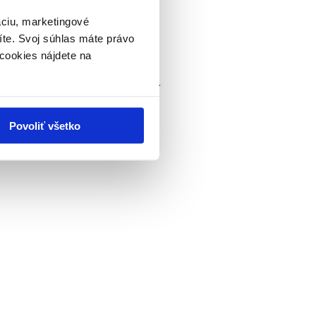
áciu, marketingové
íte. Svoj súhlas máte právo
cookies nájdete na
škodením (otupením) počas presunu..
Povoliť všetko