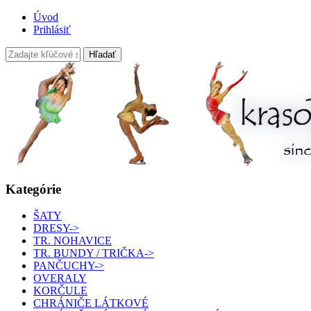
Úvod
Prihlásiť
Kategórie
ŠATY
DRESY->
TR. NOHAVICE
TR. BUNDY / TRIČKA->
PANČUCHY->
OVERALY
KORČULE
CHRÁNIČE LÁTKOVÉ