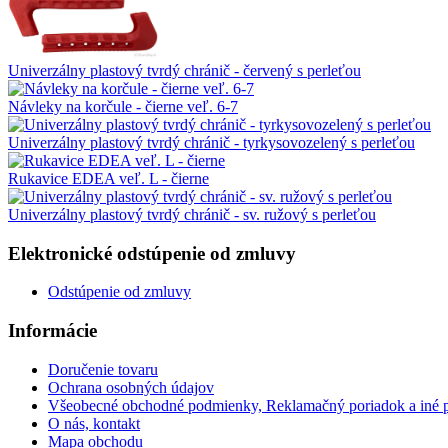
Univerzálny plastový tvrdý chránič - červený s perleťou
Návleky na korčule - čierne veľ. 6-7
Univerzálny plastový tvrdý chránič - tyrkysovozelený s perleťou
Rukavice EDEA veľ. L - čierne
Univerzálny plastový tvrdý chránič - sv. ružový s perleťou
Elektronické odstúpenie od zmluvy
Odstúpenie od zmluvy
Informácie
Doručenie tovaru
Ochrana osobných údajov
Všeobecné obchodné podmienky, Reklamačný poriadok a iné 
O nás, kontakt
Mapa obchodu