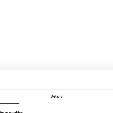
ánič - cyklámenový s trblietkami
Detaily
bory cookies