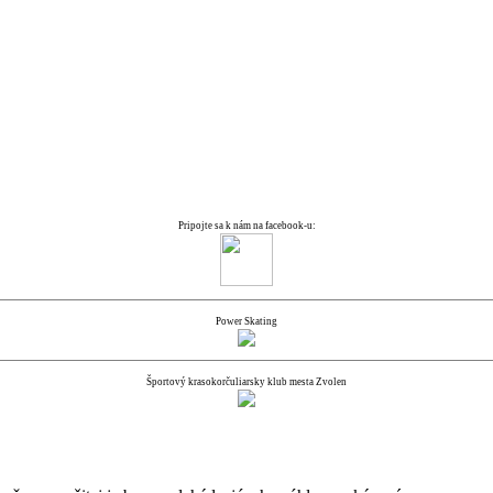
Pripojte sa k nám na facebook-u:
Power Skating
Športový krasokorčuliarsky klub mesta Zvolen