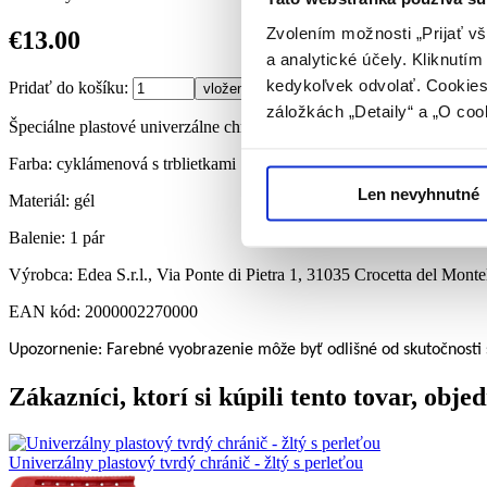
Zvolením možnosti „Prijať vš
€13.00
a analytické účely. Kliknutí
kedykoľvek odvolať. Cookies 
Pridať do košíku:
záložkách „Detaily“ a „O coo
Špeciálne plastové univerzálne chrániče nožov s delenou konštrukcio
Farba: cyklámenová s trblietkami
Len nevyhnutné
Materiál: gél
Balenie: 1 pár
Výrobca: Edea S.r.l., Via Ponte di Pietra 1, 31035 Crocetta del Montel
EAN kód: 2000002270000
Upozornenie: Farebné vyobrazenie môže byť odlišné od skutočnosti
Zákazníci, ktorí si kúpili tento tovar, objedn
Univerzálny plastový tvrdý chránič - žltý s perleťou