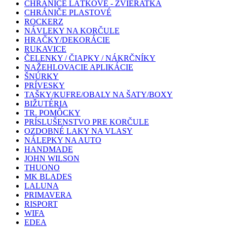
CHRÁNIČE LÁTKOVÉ - ZVIERATKÁ
CHRÁNIČE PLASTOVÉ
ROCKERZ
NÁVLEKY NA KORČULE
HRAČKY/DEKORÁCIE
RUKAVICE
ČELENKY / ČIAPKY / NÁKRČNÍKY
NAŽEHLOVACIE APLIKÁCIE
ŠNÚRKY
PRÍVESKY
TAŠKY/KUFRE/OBALY NA ŠATY/BOXY
BIŽUTÉRIA
TR. POMÔCKY
PRÍSLUŠENSTVO PRE KORČULE
OZDOBNÉ LAKY NA VLASY
NÁLEPKY NA AUTO
HANDMADE
JOHN WILSON
THUONO
MK BLADES
LALUNA
PRIMAVERA
RISPORT
WIFA
EDEA