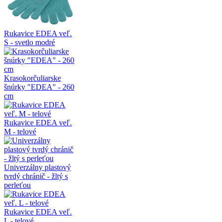
Rukavice EDEA veľ.
S - svetlo modré
Krasokorčuliarske
šnúrky "EDEA" - 260
cm
Rukavice EDEA veľ.
M - telové
Univerzálny plastový
tvrdý chránič - žltý s
perleťou
Rukavice EDEA veľ.
L - telové