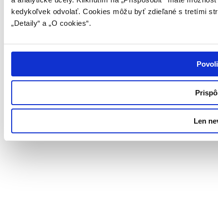
kedykoľvek odvolať. Cookies môžu byť zdieľané s tretími st
„Detaily“ a „O cookies“.
Povoli
Prispô
Len ne