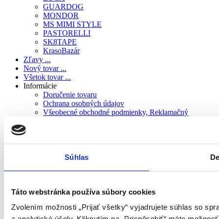
GUARDOG
MONDOR
MS MIMI STYLE
PASTORELLI
SK8TAPE
KrasoBazár
Zľavy ...
Nový tovar ...
Všetok tovar ...
Informácie
Doručenie tovaru
Ochrana osobných údajov
Všeobecné obchodné podmienky, Reklamačný
poriadok a iné právne dokumenty
Mapa obchodu
Nezasielať aktuality
Veľkostné tabuľky
Referencie zákazníkov
Súhlas
De
Návody
Elektronické odstúpenie od zmluvy
Táto webstránka používa súbory cookies
Zvolením možnosti „Prijať všetky“ vyjadrujete súhlas so sp
zväčšiť obrázok
a analytické účely. Kliknutím na „Prispôsobiť“ máte možnosť