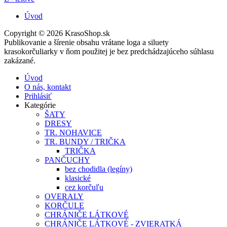
Úvod
Copyright © 2026 KrasoShop.sk
Publikovanie a šírenie obsahu vrátane loga a siluety
krasokorčuliarky v ňom použitej je bez predchádzajúceho súhlasu
zakázané.
Úvod
O nás, kontakt
Prihlásiť
Kategórie
ŠATY
DRESY
TR. NOHAVICE
TR. BUNDY / TRIČKA
TRIČKA
PANČUCHY
bez chodidla (legíny)
klasické
cez korčuľu
OVERALY
KORČULE
CHRÁNIČE LÁTKOVÉ
CHRÁNIČE LÁTKOVÉ - ZVIERATKÁ