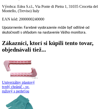
Výrobca: Edea S.r.l., Via Ponte di Pietra 1, 31035 Crocetta del
Montello, (Treviso) Italy
EAN kód: 2000000240000
Upozornenie: Farebné vyobrazenie môže byť odlišné od
skutočnosti s ohľadom na nastavenie Vášho monitora.
Zákazníci, ktorí si kúpili tento tovar,
objednávali tiež...
Univerzálny plastový
tvrdý chránič - sv.
ružový s perleťou