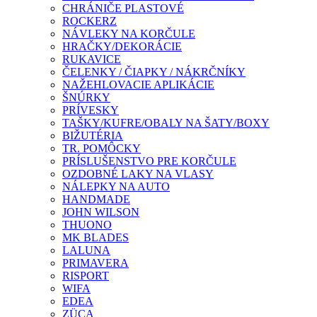
CHRÁNIČE PLASTOVÉ
ROCKERZ
NÁVLEKY NA KORČULE
HRAČKY/DEKORÁCIE
RUKAVICE
ČELENKY / ČIAPKY / NÁKRČNÍKY
NAŽEHLOVACIE APLIKÁCIE
ŠNÚRKY
PRÍVESKY
TAŠKY/KUFRE/OBALY NA ŠATY/BOXY
BIŽUTÉRIA
TR. POMÔCKY
PRÍSLUŠENSTVO PRE KORČULE
OZDOBNÉ LAKY NA VLASY
NÁLEPKY NA AUTO
HANDMADE
JOHN WILSON
THUONO
MK BLADES
LALUNA
PRIMAVERA
RISPORT
WIFA
EDEA
ZÜCA