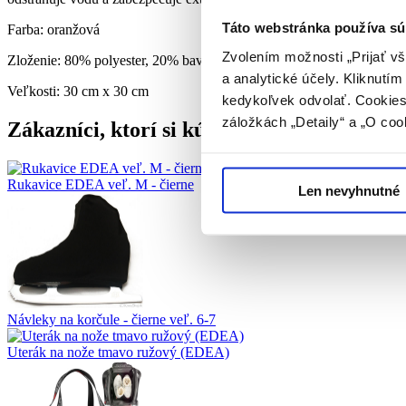
Táto webstránka používa sú
Farba: oranžová
Zvolením možnosti „Prijať vš
Zloženie: 80% polyester, 20% bavlna
a analytické účely. Kliknutí
Veľkosti: 30 cm x 30 cm
kedykoľvek odvolať. Cookies 
záložkách „Detaily“ a „O coo
Zákazníci, ktorí si kúpili tento tovar, objedn
Rukavice EDEA veľ. M - čierne
Len nevyhnutné
Návleky na korčule - čierne veľ. 6-7
Uterák na nože tmavo ružový (EDEA)