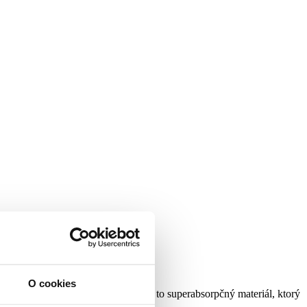
O cookies
ť nôž bez poškriabania povrchu. Je to superabsorpčný materiál, ktorý