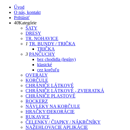
Úvod
O nás, kontakt
Prihlásiť
40
Kategórie
ŠATY
DRESY
TR. NOHAVICE
1
TR. BUNDY / TRIČKA
TRIČKA
3
PANČUCHY
bez chodidla (legíny)
klasické
cez korčuľu
OVERALY
KORČULE
CHRÁNIČE LÁTKOVÉ
CHRÁNIČE LÁTKOVÉ - ZVIERATKÁ
CHRÁNIČE PLASTOVÉ
ROCKERZ
NÁVLEKY NA KORČULE
HRAČKY/DEKORÁCIE
RUKAVICE
ČELENKY / ČIAPKY / NÁKRČNÍKY
NAŽEHLOVACIE APLIKÁCIE