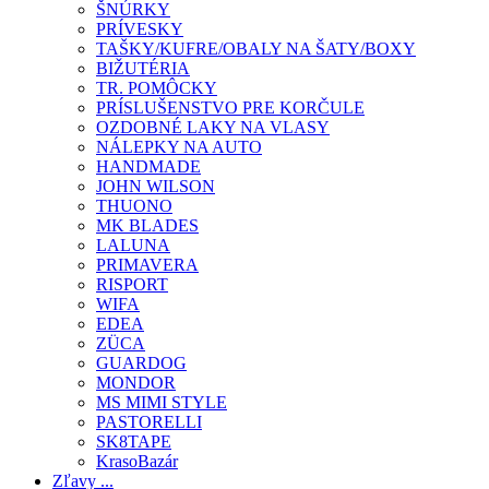
ŠNÚRKY
PRÍVESKY
TAŠKY/KUFRE/OBALY NA ŠATY/BOXY
BIŽUTÉRIA
TR. POMÔCKY
PRÍSLUŠENSTVO PRE KORČULE
OZDOBNÉ LAKY NA VLASY
NÁLEPKY NA AUTO
HANDMADE
JOHN WILSON
THUONO
MK BLADES
LALUNA
PRIMAVERA
RISPORT
WIFA
EDEA
ZÜCA
GUARDOG
MONDOR
MS MIMI STYLE
PASTORELLI
SK8TAPE
KrasoBazár
Zľavy ...