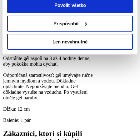
gél na olejovej báze obohatený o vitamíny
Povoliť všetko
pomáha znižovať trenie a tlak, čím zmierňuje
bolestivé trenie, bolestivosť a citlivosť.
Dokonalá ochrana proti odieraniu pokožky
Prispôsobiť
spôsobené tvrdou topánkou ako sú korčule
(krasokorčuliarske, hokejové, in-line),
lyžiarky, turistické topánky a podobne.
Len nevyhnutné
Návod na použitie: umyte a osušte postihnutú
oblasť. Gél umiestnite na postihnuté miesto.
Odstráňte gél aspoň na 3 až 4 hodiny denne,
aby pokožka mohla dýchať.
Odporúčaná starostlivosť: gél umývajte ručne
jemným mydlom a vodou. Dôkladne
opláchnite. Nepoužívajte bielidlo. Gél
dôkladne vysušte na vzduchu. Po vysušení
otočte gél naruby.
Dĺžka: 12 cm
Balenie: 1 pár
Zákazníci, ktorí si kúpili