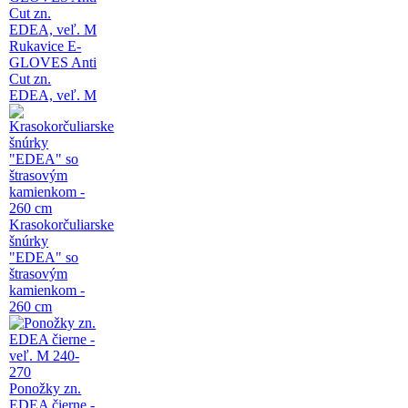
Rukavice E-
GLOVES Anti
Cut zn.
EDEA, veľ. M
Krasokorčuliarske
šnúrky
"EDEA" so
štrasovým
kamienkom -
260 cm
Ponožky zn.
EDEA čierne -