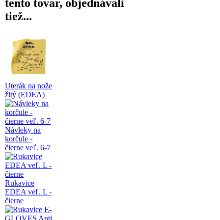
tento tovar, objednávali
tiež...
Uterák na nože
žltý (EDEA)
Návleky na
korčule -
čierne veľ. 6-7
Rukavice
EDEA veľ. L -
čierne