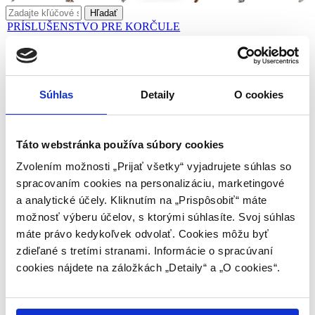
PRÍSLUŠENSTVO PRE KORČULE
Tovar 6/36
Súhlas
Detaily
O cookies
Gélové návleky
Táto webstránka používa súbory cookies
Zvolením možnosti „Prijať všetky“ vyjadrujete súhlas so
Kód: SHER-SG
7 Balení na sklade
spracovaním cookies na personalizáciu, marketingové
a analytické účely. Kliknutím na „Prispôsobiť“ máte
€35.00
možnosť výberu účelov, s ktorými súhlasíte. Svoj súhlas
máte právo kedykoľvek odvolať. Cookies môžu byť
Pridať do košíku:
zdieľané s tretími stranami. Informácie o spracúvaní
cookies nájdete na záložkách „Detaily“ a „O cookies“.
Gélové návleky - mäkká, pohodlná strečová
tkanina, plne potiahnutá patentovaným
polymérovým gélom. Jedinečný polymérny