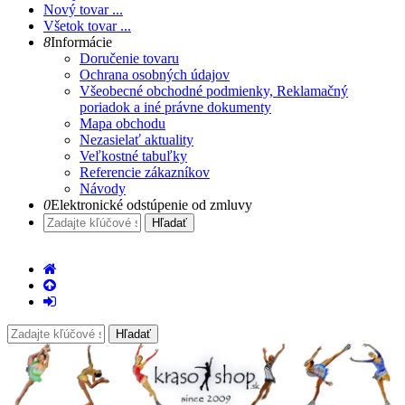
Nový tovar ...
Všetok tovar ...
8
Informácie
Doručenie tovaru
Ochrana osobných údajov
Všeobecné obchodné podmienky, Reklamačný
poriadok a iné právne dokumenty
Mapa obchodu
Nezasielať aktuality
Veľkostné tabuľky
Referencie zákazníkov
Návody
0
Elektronické odstúpenie od zmluvy