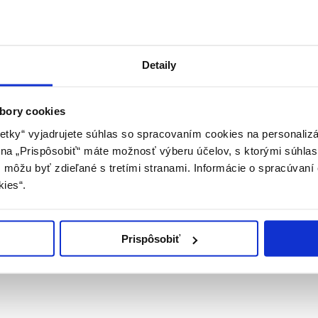
Detaily
u, sú určené pre všetky druhy a veľkosti korčúľ. Chránia nože pred p
bory cookies
etky“ vyjadrujete súhlas so spracovaním cookies na personaliz
m na „Prispôsobiť“ máte možnosť výberu účelov, s ktorými súhlas
môžu byť zdieľané s tretími stranami. Informácie o spracúvaní 
lo, (Treviso) Italy
kies“.
 s ohľadom na nastavenie Vášho monitora.
Prispôsobiť
ávali tiež...