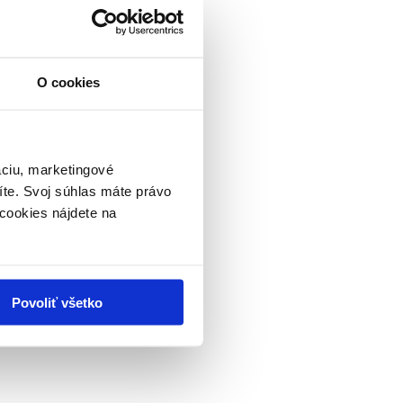
O cookies
oškodením (otupením) počas presunu.
áciu, marketingové
íte. Svoj súhlas máte právo
cookies nájdete na
Povoliť všetko