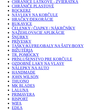
CHRÁNIČE LÁTKOVÉ - ZVIERATKÁ
CHRÁNIČE PLASTOVÉ
ROCKERZ
NÁVLEKY NA KORČULE
HRAČKY/DEKORÁCIE
RUKAVICE
ČELENKY / ČIAPKY / NÁKRČNÍKY
NAŽEHLOVACIE APLIKÁCIE
ŠNÚRKY
PRÍVESKY
TAŠKY/KUFRE/OBALY NA ŠATY/BOXY
BIŽUTÉRIA
TR. POMÔCKY
PRÍSLUŠENSTVO PRE KORČULE
OZDOBNÉ LAKY NA VLASY
NÁLEPKY NA AUTO
HANDMADE
JOHN WILSON
THUONO
MK BLADES
LALUNA
PRIMAVERA
RISPORT
WIFA
EDEA