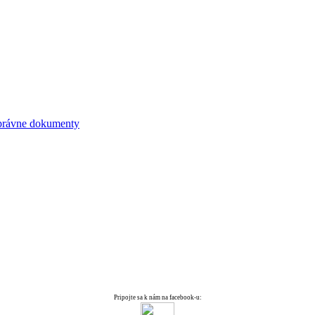
právne dokumenty
Pripojte sa k nám na facebook-u: