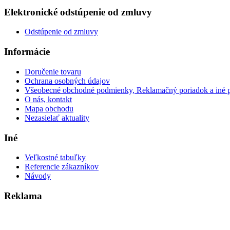
Elektronické odstúpenie od zmluvy
Odstúpenie od zmluvy
Informácie
Doručenie tovaru
Ochrana osobných údajov
Všeobecné obchodné podmienky, Reklamačný poriadok a iné 
O nás, kontakt
Mapa obchodu
Nezasielať aktuality
Iné
Veľkostné tabuľky
Referencie zákazníkov
Návody
Reklama