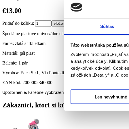
€13.00
Pridať do košíku:
Súhlas
Špeciálne plastové univerzálne chrániče nožov s delenou konštrukcio
Farba: zlatá s trblietkami
Táto webstránka používa sú
Materiál: gél plast
Zvolením možnosti „Prijať vš
a analytické účely. Kliknutí
Balenie: 1 pár
kedykoľvek odvolať. Cookies 
Výrobca: Edea S.r.l., Via Ponte di Pietra 1, 31035 Crocetta del Montel
záložkách „Detaily“ a „O coo
EAN kód: 2000002340000
Upozornenie: Farebné vyobrazenie môže byť odlišné od skutočnosti
Len nevyhnutné
Zákazníci, ktorí si kúpili tento tovar, objedn