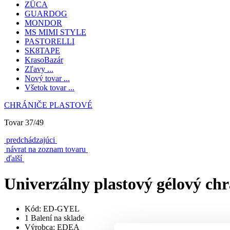
ZÜCA
GUARDOG
MONDOR
MS MIMI STYLE
PASTORELLI
SK8TAPE
KrasoBazár
Zľavy ...
Nový tovar ...
Všetok tovar ...
CHRÁNIČE PLASTOVÉ
Tovar 37/49
predchádzajúci
návrat na zoznam tovaru
ďalší
Univerzálny plastový gélový chrá
Kód: ED-GYEL
1 Balení na sklade
Výrobca: EDEA