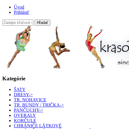
Úvod
Prihlásiť
Kategórie
ŠATY
DRESY->
TR. NOHAVICE
TR. BUNDY / TRIČKA->
PANČUCHY->
OVERALY
KORČULE
CHRÁNIČE LÁTKOVÉ