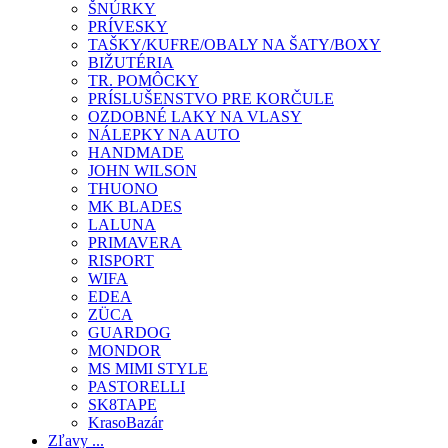
ŠNÚRKY
PRÍVESKY
TAŠKY/KUFRE/OBALY NA ŠATY/BOXY
BIŽUTÉRIA
TR. POMÔCKY
PRÍSLUŠENSTVO PRE KORČULE
OZDOBNÉ LAKY NA VLASY
NÁLEPKY NA AUTO
HANDMADE
JOHN WILSON
THUONO
MK BLADES
LALUNA
PRIMAVERA
RISPORT
WIFA
EDEA
ZÜCA
GUARDOG
MONDOR
MS MIMI STYLE
PASTORELLI
SK8TAPE
KrasoBazár
Zľavy ...