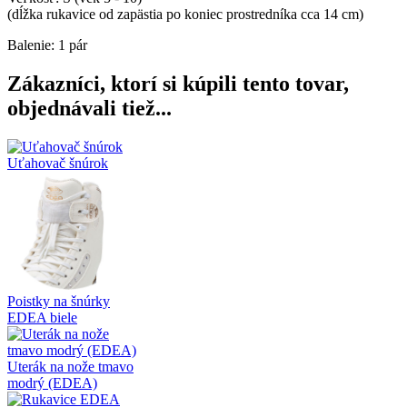
(dĺžka rukavice od zapästia po koniec prostredníka cca 14 cm)
Balenie: 1 pár
Zákazníci, ktorí si kúpili tento tovar,
objednávali tiež...
Uťahovač šnúrok
Poistky na šnúrky
EDEA biele
Uterák na nože tmavo
modrý (EDEA)