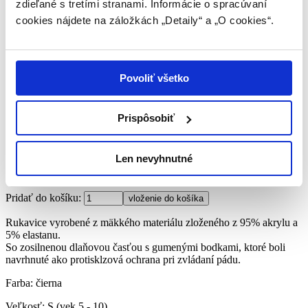
zdieľané s tretími stranami. Informácie o spracúvaní
cookies nájdete na záložkách „Detaily“ a „O cookies“.
Rukavice EDEA veľ. S - čierne
Povoliť všetko
Kód: EDEA-MiniGloveS-black
Prispôsobiť
5 Balení na sklade
Výrobca: EDEA
Len nevyhnutné
€8.50
Pridať do košíku:
Rukavice vyrobené z mäkkého materiálu zloženého z 95% akrylu a
5% elastanu.
So zosilnenou dlaňovou časťou s gumenými bodkami, ktoré boli
navrhnuté ako protisklzová ochrana pri zvládaní pádu.
Farba: čierna
Veľkosť: S (vek 5 - 10)