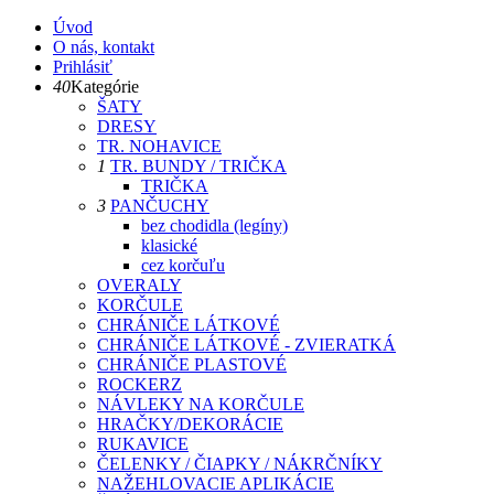
Úvod
O nás, kontakt
Prihlásiť
40
Kategórie
ŠATY
DRESY
TR. NOHAVICE
1
TR. BUNDY / TRIČKA
TRIČKA
3
PANČUCHY
bez chodidla (legíny)
klasické
cez korčuľu
OVERALY
KORČULE
CHRÁNIČE LÁTKOVÉ
CHRÁNIČE LÁTKOVÉ - ZVIERATKÁ
CHRÁNIČE PLASTOVÉ
ROCKERZ
NÁVLEKY NA KORČULE
HRAČKY/DEKORÁCIE
RUKAVICE
ČELENKY / ČIAPKY / NÁKRČNÍKY
NAŽEHLOVACIE APLIKÁCIE