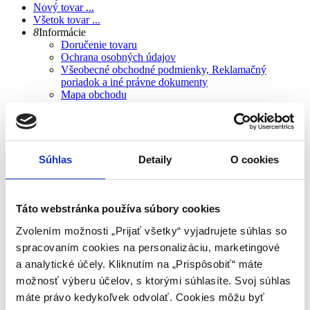
Nový tovar ...
Všetok tovar ...
8
Informácie
Doručenie tovaru
Ochrana osobných údajov
Všeobecné obchodné podmienky, Reklamačný
poriadok a iné právne dokumenty
Mapa obchodu
Nezasielať aktuality
Veľkostné tabuľky
Referencie zákazníkov
Návody
0
Elektronické odstúpenie od zmluvy
Súhlas
Detaily
O cookies
Táto webstránka používa súbory cookies
Zvolením možnosti „Prijať všetky“ vyjadrujete súhlas so
spracovaním cookies na personalizáciu, marketingové
a analytické účely. Kliknutím na „Prispôsobiť“ máte
možnosť výberu účelov, s ktorými súhlasíte. Svoj súhlas
EDEA
máte právo kedykoľvek odvolať. Cookies môžu byť
Tovar 98/146